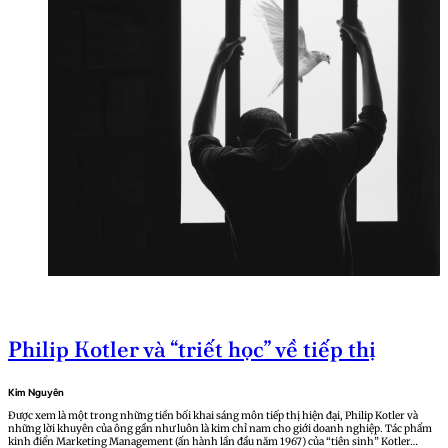
Philip Kotler và “triết học” về tiếp thị
Kim Nguyên
Được xem là một trong những tiền bối khai sáng môn tiếp thị hiện đại, Philip Kotler và
những lời khuyên của ông gần như luôn là kim chỉ nam cho giới doanh nghiệp. Tác phẩm
kinh điển Marketing Management (ấn hành lần đầu năm 1967) của “tiên sinh” Kotler…