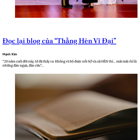
Đọc lại blog của “Thằng Hèn Vĩ Đại”
Mạnh Kim
“20 năm cuối đời này, tớ đã thấy ra: Không rũ bỏ được nỗi SỢ và cái HÈN thì… mãi mãi chỉ là
những đàn ngựa, đàn cừu”…