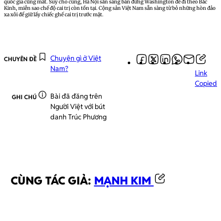
quốc gia cũng mất. Suy cho cùng, Hà Nội sẵn sàng bán đứng Washington để đi theo Bắc
Kinh, miễn sao chế độ cai trị còn tồn tại. Cộng sản Việt Nam sẵn sàng từ bỏ những hòn đảo
xa xôi để giữ lấy chiếc ghế cai trị trước mặt.
Chuyện gì ở Việt
CHUYÊN ĐỀ
Nam?
Link
Copied
Bài đã đăng trên
GHI CHÚ
Người Việt với bút
danh Trúc Phương
CÙNG TÁC GIẢ:
MẠNH KIM