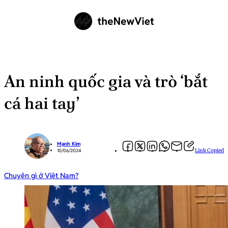
An ninh quốc gia và trò ‘bắt
cá hai tay’
Mạnh Kim
Link Copied
10/06/2024
Chuyện gì ở Việt Nam?