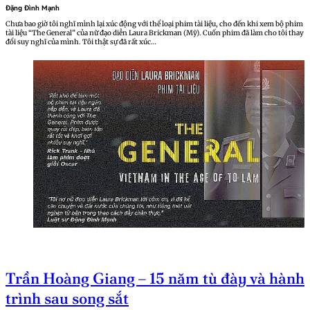
Đặng Đình Mạnh
Chưa bao giờ tôi nghĩ mình lại xúc động với thể loại phim tài liệu, cho đến khi xem bộ phim
tài liệu “The General” của nữ đạo diễn Laura Brickman (Mỹ). Cuốn phim đã làm cho tôi thay
đổi suy nghĩ của mình. Tôi thật sự đã rất xúc…
Trần Hoàng Giang – 15 năm tù đày và hành
trình sau song sắt