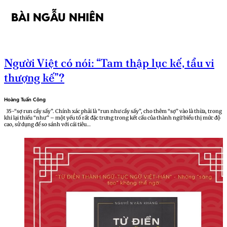
BÀI NGẪU NHIÊN
Người Việt có nói: “Tam thập lục kế, tẩu vi
thượng kế”?
Hoàng Tuấn Công
35-“sợ run cầy sấy”. Chính xác phải là “run như cầy sấy”, cho thêm “sợ” vào là thừa, trong
khi lại thiếu “như” – một yếu tố rất đặc trưng trong kết cấu của thành ngữ biểu thị mức độ
cao, sử dụng để so sánh với cái tiêu…