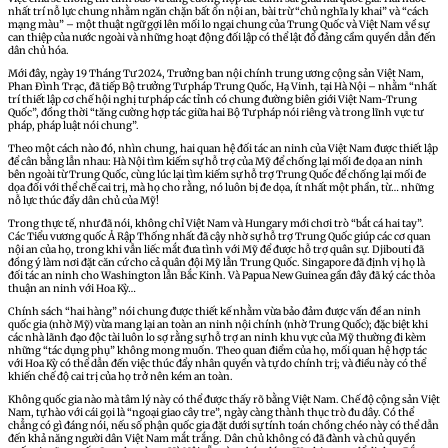
nhất trí nỗ lực chung nhằm ngăn chặn bất ổn nội an, bài trừ “chủ nghĩa ly khai” và “cách
mạng màu” – một thuật ngữ gợi lên mối lo ngại chung của Trung Quốc và Việt Nam về sự
can thiệp của nước ngoài và những hoạt động đối lập có thể lật đổ đảng cầm quyền dẫn đến
dân chủ hóa.
Mới đây, ngày 19 Tháng Tư 2024, Trưởng ban nội chính trung ương cộng sản Việt Nam,
Phan Đình Trạc, đã tiếp Bộ trưởng Tư pháp Trung Quốc, Hạ Vinh, tại Hà Nội – nhằm “nhất
trí thiết lập cơ chế hội nghị tư pháp các tỉnh có chung đường biên giới Việt Nam-Trung
Quốc”, đồng thời “tăng cường hợp tác giữa hai Bộ Tư pháp nói riêng và trong lĩnh vực tư
pháp, pháp luật nói chung”.
Theo một cách nào đó, nhìn chung, hai quan hệ đối tác an ninh của Việt Nam được thiết lập
để cân bằng lẫn nhau: Hà Nội tìm kiếm sự hỗ trợ của Mỹ để chống lại mối đe dọa an ninh
bên ngoài từ Trung Quốc, cùng lúc lại tìm kiếm sự hỗ trợ Trung Quốc để chống lại mối đe
dọa đối với thể chế cai trị, mà họ cho rằng, nó luôn bị đe dọa, ít nhất một phần, từ… những
nỗ lực thúc đẩy dân chủ của Mỹ!
Trong thực tế, như đã nói, không chỉ Việt Nam và Hungary mới chơi trò “bắt cá hai tay”.
Các Tiểu vương quốc Ả Rập Thống nhất đã cậy nhờ sự hỗ trợ Trung Quốc giúp các cơ quan
nội an của họ, trong khi vẫn liếc mắt đưa tình với Mỹ để được hỗ trợ quân sự. Djibouti đã
đồng ý làm nơi đặt căn cứ cho cả quân đội Mỹ lẫn Trung Quốc. Singapore đã định vị họ là
đối tác an ninh cho Washington lẫn Bắc Kinh. Và Papua New Guinea gần đây đã ký các thỏa
thuận an ninh với Hoa Kỳ…
Chính sách “hai hàng” nói chung được thiết kế nhằm vừa bảo đảm được vấn đề an ninh
quốc gia (nhờ Mỹ) vừa mang lại an toàn an ninh nội chính (nhờ Trung Quốc); đặc biệt khi
các nhà lãnh đạo độc tài luôn lo sợ rằng sự hỗ trợ an ninh khu vực của Mỹ thường đi kèm
những “tác dụng phụ” không mong muốn. Theo quan điểm của họ, mối quan hệ hợp tác
với Hoa Kỳ có thể dẫn đến việc thúc đẩy nhân quyền và tự do chính trị; và điều này có thể
khiến chế độ cai trị của họ trở nên kém an toàn.
Không quốc gia nào mà tâm lý này có thể được thấy rõ bằng Việt Nam. Chế độ cộng sản Việt
Nam, tự hào với cái gọi là “ngoại giao cây tre”, ngày càng thành thục trò đu dây. Có thể
chẳng có gì đáng nói, nếu số phận quốc gia đặt dưới sự tính toán chồng chéo này có thể dẫn
đến khả năng người dân Việt Nam mắt trắng. Dân chủ không có đã đành và chủ quyền