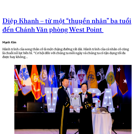
Diệp Khanh – từ một “thuyền nhân” ba tuổi
đến Chánh Văn phòng West Point
Mạnh Kim
Hành trình của song thân cô là một chặng đường rất dài. Hành trình của cá nhân cô cũng
là chuỗi nỗ lực bền bỉ. “Cơ hội đến với chúng ta mỗi ngày và chúng ta có tận dụng tối đa
được hay không…