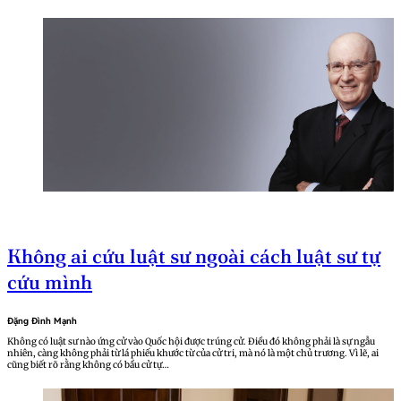
Không ai cứu luật sư ngoài cách luật sư tự
cứu mình
Đặng Đình Mạnh
Không có luật sư nào ứng cử vào Quốc hội được trúng cử. Điều đó không phải là sự ngẫu
nhiên, càng không phải từ lá phiếu khước từ của cử tri, mà nó là một chủ trương. Vì lẽ, ai
cũng biết rõ rằng không có bầu cử tự…