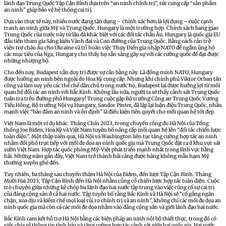
lãnh đạo Trung Quốc Tập Cận Bình dựa trên “an ninh chính trị”, tức cung cấp “sản phẩm
an ninh” giúp bảo vệ hệ thống cai trị.
Dựa vào thực tế này, nhiều nước đang tận dụng – chính xác hơn là lợi dụng – cuộc cạnh
tranh an ninh giữa Mỹ và Trung Quốc. Hungary là một trường hợp. Chính sách bang giao
Trung Quốc của nước này từ lâu đã khác biệt với các đối tác châu Âu. Hungary là quốc gia EU
đầu tiên tham gia Sáng kiến ​​Vành đai và Con đường của Trung Quốc. Bằng cách cản trở
viện trợ châu Âu cho Ukraine và trì hoãn việc Thụy Điển gia nhập NATO để ngầm ủng hộ
các mục tiêu của Nga, Hungary cho thấy họ sẵn sàng gây sự với các cường quốc để đạt được
những nhượng bộ.
Cho đến nay, Budapest vẫn duy trì được sự cân bằng này. Là đồng minh NATO, Hungary
được hưởng an ninh bên ngoài do Hoa Kỳ cung cấp. Nhưng khi chính phủ Viktor Orban tấn
công và làm suy yếu các thể chế dân chủ trong nước họ, Budapest lại được hưởng lợi từ mối
quan hệ đối tác an ninh với Bắc Kinh. Không lâu nữa, người ta sẽ thấy ​​cảnh sát Trung Quốc
tuần tra trên đường phố Hungary! Trong cuộc gặp Bộ trưởng Công an Trung Quốc Vương
Tiểu Hồng, Bộ trưởng Nội vụ Hungary, Sandor Pinter, đã lặp lại luận điệu Trung Quốc, nhấn
mạnh việc “bảo đảm an ninh và ổn định” là điều kiện tiên quyết cho mối quan hệ tốt đẹp.
Việt Nam là một ví dụ khác. Tháng Chín 2023, trong chuyến công du Hà Nội của Tổng
thống Joe Biden, Hoa Kỳ và Việt Nam tuyên bố nâng cấp mối quan hệ lên “đối tác chiến lược
toàn diện”. Một thập niên qua, Hà Nội và Washington liên tục tăng cường hợp tác an ninh
nhằm đối phó trực tiếp với mối đe dọa an ninh quốc gia mà Trung Quốc đặt ra ở khu vực sát
sườn Việt Nam. Hợp tác quốc phòng Mỹ-Việt phát triển mạnh nhất trong lĩnh vực hàng
hải. Những năm gần đây, Việt Nam trở thành hải cảng được hàng không mẫu hạm Mỹ
thường xuyên ghé đến.
Tuy nhiên, ba tháng sau chuyến thăm Hà Nội của Biden, đến lượt Tập Cận Bình. Tháng
Mười Hai 2023, Tập Cận Bình đến Hà Nội nhằm củng cố chiến lược hợp tác toàn diện. Cuộc
trò chuyện giữa những kẻ chóp bu lãnh đạo hai nước tập trung vào việc củng cố sự cai trị
của đảng cộng sản ở cả hai nước. Tập tuyên bố rằng Bắc Kinh và Hà Nội sẽ “cố gắng ngăn
chặn, xoa dịu và kiềm chế mọi loại rủi ro chính trị và an ninh”, không chỉ các mối đe dọa an
ninh quốc gia mà còn cả các mối đe dọa nhằm vào đảng cộng sản và giới lãnh đạo hai nước.
Bắc Kinh cam kết hỗ trợ Hà Nội bằng các biện pháp an ninh nội bộ thiết thực, trong đó có
việc chia sẻ thông tin tình báo và tăng cường hợp tác cảnh sát giữa hai quốc gia. Hai nước