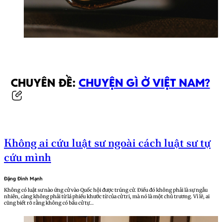
CHUYÊN ĐỀ:
CHUYỆN GÌ Ở VIỆT NAM?
Không ai cứu luật sư ngoài cách luật sư tự
cứu mình
Đặng Đình Mạnh
Không có luật sư nào ứng cử vào Quốc hội được trúng cử. Điều đó không phải là sự ngẫu
nhiên, càng không phải từ lá phiếu khước từ của cử tri, mà nó là một chủ trương. Vì lẽ, ai
cũng biết rõ rằng không có bầu cử tự…