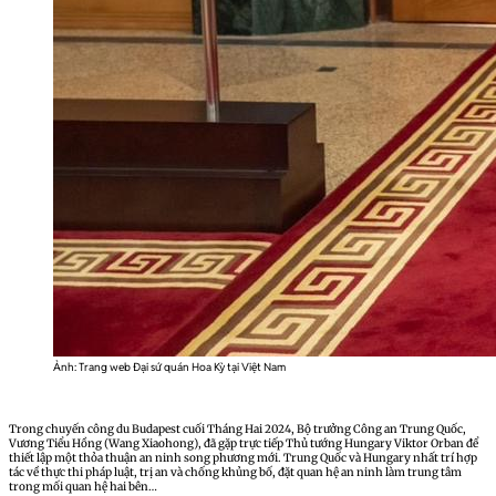
Ảnh: Trang web Đại sứ quán Hoa Kỳ tại Việt Nam
Trong chuyến công du Budapest cuối Tháng Hai 2024, Bộ trưởng Công an Trung Quốc,
Vương Tiểu Hồng (Wang Xiaohong), đã gặp trực tiếp Thủ tướng Hungary Viktor Orban để
thiết lập một thỏa thuận an ninh song phương mới. Trung Quốc và Hungary nhất trí hợp
tác về thực thi pháp luật, trị an và chống khủng bố, đặt quan hệ an ninh làm trung tâm
trong mối quan hệ hai bên…