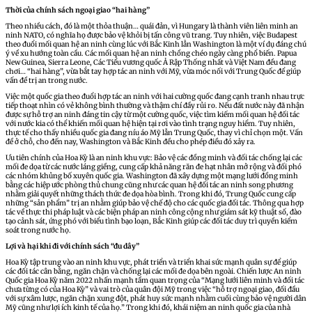
Thời của chính sách ngoại giao “hai hàng”
Theo nhiều cách, đó là một thỏa thuận… quái đản, vì Hungary là thành viên liên minh an
ninh NATO, có nghĩa họ được bảo vệ khỏi bị tấn công vũ trang. Tuy nhiên, việc Budapest
theo đuổi mối quan hệ an ninh cùng lúc với Bắc Kinh lẫn Washington là một ví dụ đáng chú
ý về xu hướng toàn cầu. Các mối quan hệ an ninh chồng chéo ngày càng phổ biến. Papua
New Guinea, Sierra Leone, Các Tiểu vương quốc Ả Rập Thống nhất và Việt Nam đều đang
chơi… “hai hàng”, vừa bắt tay hợp tác an ninh với Mỹ, vừa móc nối với Trung Quốc để giúp
vấn đề trị an trong nước.
Việc một quốc gia theo đuổi hợp tác an ninh với hai cường quốc đang cạnh tranh nhau trực
tiếp thoạt nhìn có vẻ không bình thường và thậm chí đầy rủi ro. Nếu đất nước này đã nhận
được sự hỗ trợ an ninh đáng tin cậy từ một cường quốc, việc tìm kiếm mối quan hệ đối tác
với nước kia có thể khiến mối quan hệ hiện tại rơi vào tình trạng nguy hiểm. Tuy nhiên,
thực tế cho thấy nhiều quốc gia đang níu áo Mỹ lẫn Trung Quốc, thay vì chỉ chọn một. Vấn
đề ở chỗ, cho đến nay, Washington và Bắc Kinh đều cho phép điều đó xảy ra.
Ưu tiên chính của Hoa Kỳ là an ninh khu vực: Bảo vệ các đồng minh và đối tác chống lại các
mối đe dọa từ các nước láng giềng, cung cấp khả năng răn đe hạt nhân mở rộng và đối phó
các nhóm khủng bố xuyên quốc gia. Washington đã xây dựng một mạng lưới đồng minh
bằng các hiệp ước phòng thủ chung cũng như các quan hệ đối tác an ninh song phương
nhằm giải quyết những thách thức đe dọa hòa bình. Trong khi đó, Trung Quốc cung cấp
những “sản phẩm” trị an nhằm giúp bảo vệ chế độ cho các quốc gia đối tác. Thông qua hợp
tác về thực thi pháp luật và các biện pháp an ninh công cộng như giám sát kỹ thuật số, đào
tạo cảnh sát, ứng phó với biểu tình bạo loạn, Bắc Kinh giúp các đối tác duy trì quyền kiểm
soát trong nước họ.
Lợi và hại khi đi với chính sách “đu dây”
Hoa Kỳ tập trung vào an ninh khu vực, phát triển và triển khai sức mạnh quân sự để giúp
các đối tác cân bằng, ngăn chặn và chống lại các mối đe dọa bên ngoài. Chiến lược An ninh
Quốc gia Hoa Kỳ năm 2022 nhấn mạnh tầm quan trọng của “Mạng lưới liên minh và đối tác
chưa từng có của Hoa Kỳ” và vai trò của quân đội Mỹ trong việc “hỗ trợ ngoại giao, đối đầu
với sự xâm lược, ngăn chặn xung đột, phát huy sức mạnh nhằm cuối cùng bảo vệ người dân
Mỹ cũng như lợi ích kinh tế của họ.” Trong khi đó, khái niệm an ninh quốc gia của nhà