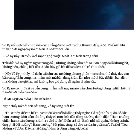
Vô Kỵ vốn sợ chết chìm nên cực chẳng đã nó mới xuống thuyền để qua đò. Thế nên khi
thầy nó đề nghị dạy nó đi biển là nó từ chối liền.
– Vô Kỵ này. Đi biển là cả một nghệ thuật. Nhất là đi biển trong đêm.
Trời đất, Vô Kỵ ngẫm nghĩ trong đầu, nhưng không dám nói ra. Ban ngày đã là không bờ,
không bến, chẳng biết đâu là đâu, bây giờ bắt đi ban đêm thì có chịu chết.
– Này Vô Kỵ – thầy nó đoán cái tâm của nó đúng phong phóc – con còn nhớ thầy dạy con
bắn cung? Bắn cung mà nhắm mắt mà bắn đúng trăm lần như một? Đấy đi biển ban đêm
mà không bao giờ lạc, mà không bao giờ đụng đá ngầm là như vậy.
Vô Kỵ nó có nhớ cái vụ bắn cung nhắm mắt này mà nó vẫn chưa tưởng tượng ra liên hệ thế
nào đến đi biển ban đêm.
Hải đăng (Đèn biển): Đèn để tránh
Nghe thầy nó nói đến hải đăng, Vô Kỵ sáng mắt lên:
– Thưa thầy, để con kể chuyện tiếu lâm về hải đăng thầy nghe. Có một thủy quân đề đốc
hạm trưởng. Một đêm tàu ổng thấy có một ánh đèn đằng xa. Ổng đánh diện “Hạm trưởng
chiến hạm tuần dương, tránh ra chỗ khác”. Điện trả lời “Binh nhì hải quân, không tránh,
ông phải đổi hướng”. Hạm trưởng “Bất phục tùng, sẽ cho ra tòa án quân sự”. Trả lời “Tòa
không xử được. Đây là hải đăng”. Hạm trưởng vâng lời, bẻ lái.