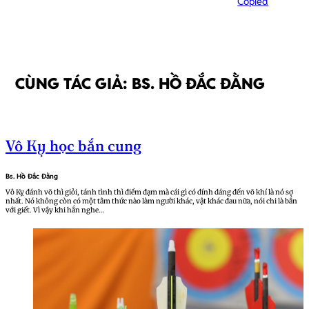
Copied
CÙNG TÁC GIẢ: BS. HỒ ĐẮC ĐẰNG
Vô Kỵ học bắn cung
Bs. Hồ Đắc Đằng
Vô Kỵ đánh võ thì giỏi, tánh tình thì điềm đạm mà cái gì có dính dáng đến võ khí là nó sợ
nhất. Nó không còn có một tâm thức nào làm người khác, vật khác đau nữa, nói chi là bắn
với giết. Vì vậy khi hắn nghe…