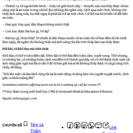
– Thành ra, từ ngoài biển khơi – thầy nó giải thích tiếp – thuyền nào mà thấy được chùm
sáng này là an toàn trong cái
hải đạo
không đá ngầm này. Lệch qua một chút, không còn
thấy ánh sáng nữa, họ biết ngay là phải lái trở lại một chút. Cứ thế mà từ từ tiến về đất liền
an toàn.
– Hay quá. Hay quá, dân Maya thông minh thật.
– Con học được bài học gì, Vô Kỵ?
– Bài học gì, thưa thầy? Dĩ nhiên là dân Maya muốn về an toàn thì về ban đêm là tốt nhất.
Ban ngày, đá ngầm thì không thấy mà ánh sáng của lửa trên tháp làm sao thấy được.
Đôi khi, từ khổ đau mà tỉnh thức
Khổ đau có thể ví như đêm dài. Đêm dài có thể đưa đến trầm cảm, tuyệt vọng. Thế nhưng,
có những lúc, có những hoàn cảnh mà đêm trở thành quá dầy, nó có thể đánh thức một cái
ánh sáng giác ngộ mà đã có sẵn ở đó từ bao giờ mà ai đó không thấy được vì cái gì cũng trôi
chảy, dễ dàng.
“Đôi khi một cái đau khổ cùng tột lại là một tiếng chuông làm cho người ta giật mình, tỉnh
giấc ra khỏi mộng đời”
Sometimes extreme suffering turns out to be a waking up call for somes (*)
(*)
Đọc được trong một buổi học CME (Continued Medical Education) ở Boston
Nguồn: dohongngoc.com
Tâm và
CHUYÊN ĐỀ
Link
Thiền