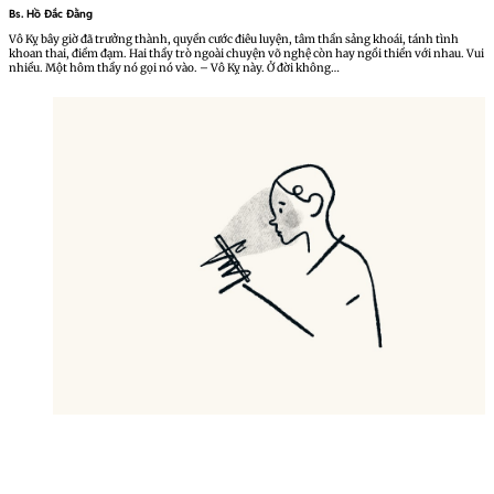
Bs. Hồ Đắc Đằng
Vô Kỵ bây giờ đã trưởng thành, quyền cước điêu luyện, tâm thần sảng khoái, tánh tình
khoan thai, điềm đạm. Hai thầy trò ngoài chuyện võ nghệ còn hay ngồi thiền với nhau. Vui
nhiều. Một hôm thầy nó gọi nó vào. – Vô Kỵ này. Ở đời không…