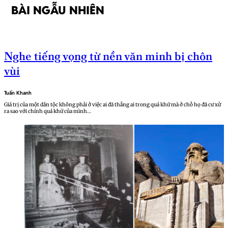
BÀI NGẪU NHIÊN
Nghe tiếng vọng từ nền văn minh bị chôn
vùi
Tuấn Khanh
Giá trị của một dân tộc không phải ở việc ai đã thắng ai trong quá khứ mà ở chỗ họ đã cư xử
ra sao với chính quá khứ của mình…