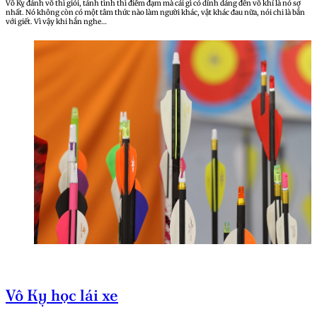
Vô Kỵ đánh võ thì giỏi, tánh tình thì điềm đạm mà cái gì có dính dáng đến võ khí là nó sợ
nhất. Nó không còn có một tâm thức nào làm người khác, vật khác đau nữa, nói chi là bắn
với giết. Vì vậy khi hắn nghe…
Vô Kỵ học lái xe