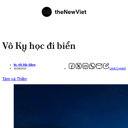
Vô Kỵ học đi biển
Bs. Hồ Đắc Đằng
Link Copied
15/08/2021
Tâm và Thiền