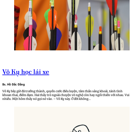
Vô Kỵ học lái xe
Bs. Hồ Đắc Đằng
Vô Kỵ bây giờ đã trưởng thành, quyền cước điêu luyện, tâm thần sảng khoái, tánh tình
khoan thai, điềm đạm. Hai thầy trò ngoài chuyện võ nghệ còn hay ngồi thiền với nhau. Vui
nhiều. Một hôm thầy nó gọi nó vào. – Vô Kỵ này. Ở đời không…