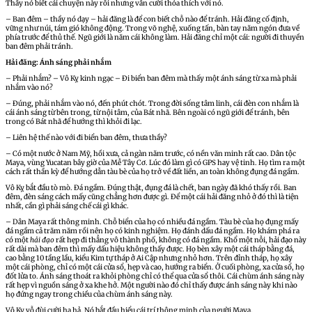
Thầy nó biết cái chuyện này rồi nhưng vẫn cười thỏa thích với nó.
– Ban đêm – thầy nó dạy – hải đăng là để con biết chỗ nào để tránh. Hải đăng cố định,
vững như núi, tám gió không động. Trong võ nghệ, xuống tấn, bàn tay năm ngón đưa về
phía trước để thủ thế. Ngũ giới là năm cái không làm. Hải đăng chỉ một cái: người đi thuyền
ban đêm phải tránh.
Hải đăng: Ánh sáng phải nhắm
– Phải nhắm? – Vô Kỵ kinh ngạc – Đi biển ban đêm mà thấy một ánh sáng từ xa mà phải
nhắm vào nó?
– Đúng, phải nhắm vào nó, đến phút chót. Trong đời sống tâm linh, cái đèn con nhắm là
cái ánh sáng từ bên trong, từ nội tâm, của Bát nhã. Bên ngoài có ngũ giới để tránh, bên
trong có Bát nhã để hướng thì khỏi đi lạc.
– Liên hệ thế nào với đi biển ban đêm, thưa thầy?
– Có một nước ở Nam Mỹ, hồi xưa, cả ngàn năm trước, có nền văn minh rất cao. Dân tộc
Maya, vùng Yucatan bây giờ của Mễ Tây Cơ. Lúc đó làm gì có GPS hay vệ tinh. Họ tìm ra một
cách rất thần kỳ để hướng dẫn tàu bè của họ trở về đất liền, an toàn không đụng đá ngầm.
Vô Kỵ bắt đầu tò mò. Đá ngầm. Đúng thật, đụng đá là chết, ban ngày đã khó thấy rồi. Ban
đêm, đèn sáng cách mấy cũng chẳng hơn được gì. Để một cái hải đăng nhỏ ở đó thì là tiện
nhất, cần gì phải sáng chế cái gì khác.
– Dân Maya rất thông minh. Chỗ biển của họ có nhiều đá ngầm. Tàu bè của họ đụng mấy
đá ngầm cả trăm năm rồi nên họ có kinh nghiệm. Họ đánh dấu đá ngầm. Họ khám phá ra
có một
hải đạo
rất hẹp đi thẳng vô thành phố, không có đá ngầm. Khổ một nỗi, hải đạo này
rất dài mà ban đêm thì mấy dấu hiệu không thấy được. Họ bèn xây một cái tháp bằng đá,
cao bằng 10 tầng lầu, kiểu Kim tự tháp ở Ai Cập nhưng nhỏ hơn. Trên đỉnh tháp, họ xây
một cái phòng, chỉ có một cái cửa sổ, hẹp và cao, hướng ra biển. Ở cuối phòng, xa cửa sổ, họ
đốt lửa to. Ánh sáng thoát ra khỏi phòng chỉ có thể qua cửa sổ thôi. Cái chùm ánh sáng này
rất hẹp vì nguồn sáng ở xa khe hở. Một người nào đó chỉ thấy được ánh sáng này khi nào
họ đứng ngay trong chiều của chùm ánh sáng này.
Vô Kỵ vỗ đùi cười ha hả. Nó bắt đầu hiểu cái trí thông minh của người Maya.