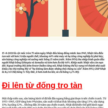
15-8-2020 là cột mốc tròn 75 năm ngày Nhật đầu hàng đồng minh. Sau 1945, Nhật tiêu điều
tan nát với hơn 3 triệu người chết, khoảng 40% nhà máy và hạ tầng công nghiệp bị phá hủy;
sản lượng công nghiệp rơi xuống mức bằng 15 năm trước. Năm 1950, thu nhập bình quân đầu
người Nhật bằng Ethiopia và Somalia và kém hơn Ấn Độ 40%. Khắp nước Nhật vẫn còn nạn
đói. Ngoại trưởng Mỹ John Foster Dulles từng nói, Nhật không thể kỳ vọng trở thành nhà xuất
khẩu cho thị trường Mỹ vì “họ không làm được những thứ chúng ta cần”. Năm 1951, GNP Nhật
là 14,2 tỉ USD, bằng ½ Tây Đức, ít hơn Anh ba lần, và chỉ bằng 4,2% Mỹ.
Đi lên từ đống tro tàn
Một thập niên sau, sản lượng kinh tế đã bắt đầu ngang bằng giai đoạn trước chiến tranh. Từ
1953-1965, GDP tăng hơn 9%/năm; sản xuất và khai thác khoáng sản tăng 13%; xây dựng
11%; hạ tầng 12%… Không đầy 20 năm sau chiến tranh, Nhật đã khiến thế giới kinh ngạc
khi xuất hiện với một diện mạo hiện đại lộng lẫy qua việc tổ chức Thế vận hội Tokyo 1964.