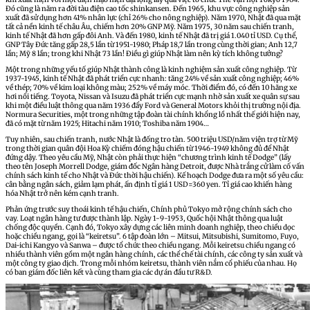
Đó cũng là năm ra đời tàu điện cao tốc shinkansen. Đến 1965, khu vực công nghiệp sản
xuất đã sử dụng hơn 41% nhân lực (chỉ 26% cho nông nghiệp). Năm 1970, Nhật đã qua mặt
tất cả nền kinh tế châu Âu, chiếm hơn 20% GNP Mỹ. Năm 1975, 30 năm sau chiến tranh,
kinh tế Nhật đã hơn gấp đôi Anh. Và đến 1980, kinh tế Nhật đã trị giá 1.040 tỉ USD. Cụ thể,
GNP Tây Đức tăng gấp 28,5 lần từ 1951-1980; Pháp 18,7 lần trong cùng thời gian; Anh 12,7
lần; Mỹ 8 lần; trong khi Nhật 73 lần! Điều gì giúp Nhật làm nên kỳ tích không tưởng?
Một trong những yếu tố giúp Nhật thành công là kinh nghiệm sản xuất công nghiệp. Từ
1937-1945, kinh tế Nhật đã phát triển cực nhanh: tăng 24% về sản xuất công nghiệp; 46%
về thép; 70% về kim loại không màu; 252% về máy móc. Thời điểm đó, có đến 10 hãng xe
hơi nổi tiếng. Toyota, Nissan và Isuzu đã phát triển cực mạnh nhờ sản xuất xe quân sự sau
khi một điều luật thông qua năm 1936 đẩy Ford và General Motors khỏi thị trường nội địa.
Normura Securities, một trong những tập đoàn tài chính khổng lồ nhất thế giới hiện nay,
đã có mặt từ năm 1925; Hitachi năm 1910; Toshiba năm 1904…
Tuy nhiên, sau chiến tranh, nước Nhật là đống tro tàn. 500 triệu USD/năm viện trợ từ Mỹ
trong thời gian quân đội Hoa Kỳ chiếm đóng hậu chiến từ 1946-1949 không đủ để Nhật
đứng dậy. Theo yêu cầu Mỹ, Nhật còn phải thực hiện “chương trình kinh tế Dodge” (lấy
theo tên Joseph Morrell Dodge, giám đốc Ngân hàng Detroit, được Nhà trắng cử làm cố vấn
chính sách kinh tế cho Nhật và Đức thời hậu chiến). Kế hoạch Dodge đưa ra một số yêu cầu:
cân bằng ngân sách, giảm lạm phát, ấn định tỉ giá 1 USD=360 yen. Tỉ giá cao khiến hàng
hóa Nhật trở nên kém cạnh tranh.
Phản ứng trước suy thoái kinh tế hậu chiến, Chính phủ Tokyo mở rộng chính sách cho
vay. Loạt ngân hàng tư được thành lập. Ngày 1-9-1953, Quốc hội Nhật thông qua luật
chống độc quyền. Cạnh đó, Tokyo xây dựng các liên minh doanh nghiệp, theo chiều dọc
hoặc chiều ngang, gọi là “keiretsu”. 6 tập đoàn lớn – Mitsui, Mitsubishi, Sumitomo, Fuyo,
Dai-ichi Kangyo và Sanwa – được tổ chức theo chiều ngang. Mỗi keiretsu chiều ngang có
nhiều thành viên gồm một ngân hàng chính, các thể chế tài chính, các công ty sản xuất và
một công ty giao dịch. Trong mỗi nhóm keiretsu, thành viên nắm cổ phiếu của nhau. Họ
có ban giám đốc liên kết và cùng tham gia các dự án đầu tư R&D.