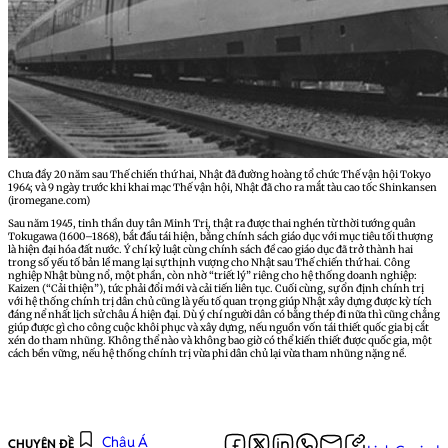
Chưa đầy 20 năm sau Thế chiến thứ hai, Nhật đã đường hoàng tổ chức Thế vận hội Tokyo
1964; và 9 ngày trước khi khai mạc Thế vận hội, Nhật đã cho ra mắt tàu cao tốc Shinkansen
(iromegane.com)
Sau năm 1945, tinh thần duy tân Minh Trị, thật ra được thai nghén từ thời tướng quân
Tokugawa (1600–1868), bắt đầu tái hiện, bằng chính sách giáo dục với mục tiêu tối thượng
là hiện đại hóa đất nước. Ý chí kỷ luật cùng chính sách đề cao giáo dục đã trở thành hai
trong số yếu tố bản lề mang lại sự thịnh vượng cho Nhật sau Thế chiến thứ hai. Công
nghiệp Nhật bùng nổ, một phần, còn nhờ “triết lý” riêng cho hệ thống doanh nghiệp:
Kaizen (“Cải thiện”), tức phải đổi mới và cải tiến liên tục. Cuối cùng, sự ổn định chính trị
với hệ thống chính trị dân chủ cũng là yếu tố quan trọng giúp Nhật xây dựng được kỳ tích
đáng nể nhất lịch sử châu Á hiện đại. Dù ý chí người dân có bằng thép đi nữa thì cũng chẳng
giúp được gì cho công cuộc khôi phục và xây dựng, nếu nguồn vốn tái thiết quốc gia bị cắt
xén do tham nhũng. Không thể nào và không bao giờ có thể kiến thiết được quốc gia, một
cách bền vững, nếu hệ thống chính trị vừa phi dân chủ lại vừa tham nhũng nặng nề.
Châu Á
CHUYÊN ĐỀ