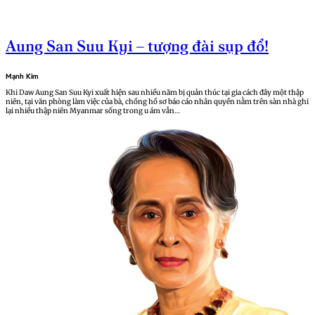
Aung San Suu Kyi – tượng đài sụp đổ!
Mạnh Kim
Khi Daw Aung San Suu Kyi xuất hiện sau nhiều năm bị quản thúc tại gia cách đây một thập
niên, tại văn phòng làm việc của bà, chồng hồ sơ báo cáo nhân quyền nằm trên sàn nhà ghi
lại nhiều thập niên Myanmar sống trong u ám vẫn…