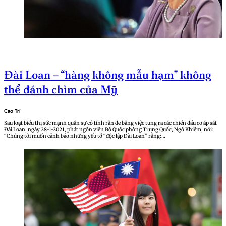
Đài Loan – “hàng không mẫu hạm” không
thể đánh chìm của Mỹ
Cao Trí
Sau loạt biểu thị sức mạnh quân sự có tính răn đe bằng việc tung ra các chiến đấu cơ áp sát
Đài Loan, ngày 28-1-2021, phát ngôn viên Bộ Quốc phòng Trung Quốc, Ngô Khiêm, nói:
“Chúng tôi muốn cảnh báo những yếu tố “độc lập Đài Loan” rằng:…