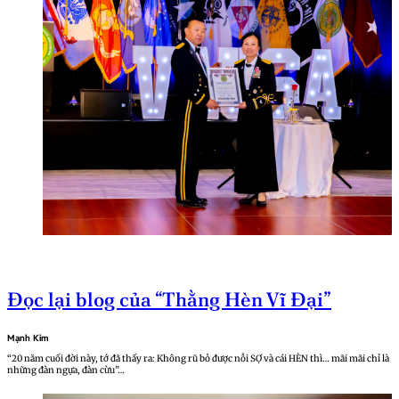
Đọc lại blog của “Thằng Hèn Vĩ Đại”
Mạnh Kim
“20 năm cuối đời này, tớ đã thấy ra: Không rũ bỏ được nỗi SỢ và cái HÈN thì… mãi mãi chỉ là
những đàn ngựa, đàn cừu”…