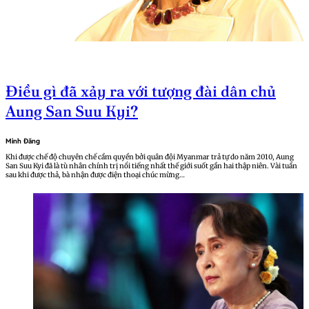
Điều gì đã xảy ra với tượng đài dân chủ
Aung San Suu Kyi?
Minh Đăng
Khi được chế độ chuyên chế cầm quyền bởi quân đội Myanmar trả tự do năm 2010, Aung
San Suu Kyi đã là tù nhân chính trị nổi tiếng nhất thế giới suốt gần hai thập niên. Vài tuần
sau khi được thả, bà nhận được điện thoại chúc mừng…