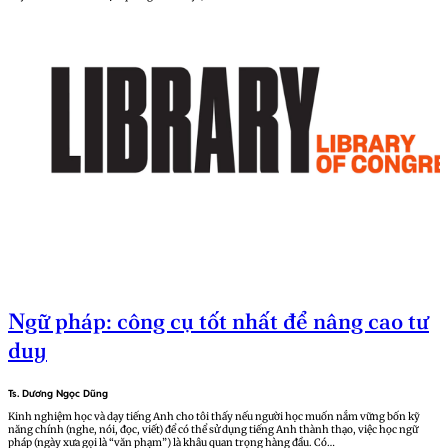
Ngữ pháp: công cụ tốt nhất để nâng cao tư
duy
Ts. Dương Ngọc Dũng
Kinh nghiệm học và dạy tiếng Anh cho tôi thấy nếu người học muốn nắm vững bốn kỹ
năng chính (nghe, nói, đọc, viết) để có thể sử dụng tiếng Anh thành thạo, việc học ngữ
pháp (ngày xưa gọi là “văn phạm”) là khâu quan trọng hàng đầu. Có…