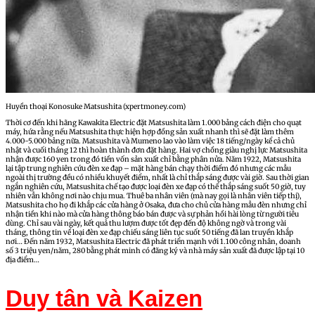
Huyền thoại Konosuke Matsushita (xpertmoney.com)
Thời cơ đến khi hãng Kawakita Electric đặt Matsushita làm 1.000 bảng cách điện cho quạt
máy, hứa rằng nếu Matsushita thực hiện hợp đồng sản xuất nhanh thì sẽ đặt làm thêm
4.000-5.000 bảng nữa. Matsushita và Mumeno lao vào làm việc 18 tiếng/ngày kể cả chủ
nhật và cuối tháng 12 thì hoàn thành đơn đặt hàng. Hai vợ chồng giàu nghị lực Matsushita
nhận được 160 yen trong đó tiền vốn sản xuất chỉ bằng phân nửa. Năm 1922, Matsushita
lại tập trung nghiên cứu đèn xe đạp – mặt hàng bán chạy thời điểm đó nhưng các mẫu
ngoài thị trường đều có nhiều khuyết điểm, nhất là chỉ thắp sáng được vài giờ. Sau thời gian
ngắn nghiên cứu, Matsushita chế tạo được loại đèn xe đạp có thể thắp sáng suốt 50 giờ, tuy
nhiên vẫn không nơi nào chịu mua. Thuê ba nhân viên (mà nay gọi là nhân viên tiếp thị),
Matsushita cho họ đi khắp các cửa hàng ở Osaka, đưa cho chủ cửa hàng mẫu đèn nhưng chỉ
nhận tiền khi nào mà cửa hàng thông báo bán được và sự phản hồi hài lòng từ người tiêu
dùng. Chỉ sau vài ngày, kết quả thu lượm được tốt đẹp đến độ không ngờ và trong vài
tháng, thông tin về loại đèn xe đạp chiếu sáng liên tục suốt 50 tiếng đã lan truyền khắp
nơi… Đến năm 1932, Matsushita Electric đã phát triển mạnh với 1.100 công nhân, doanh
số 3 triệu yen/năm, 280 bằng phát minh có đăng ký và nhà máy sản xuất đã được lập tại 10
địa điểm…
Duy tân và
Kaizen