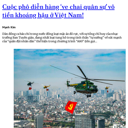
Cuộc phô diễn hàng ‘ve chai quân sự’ vô
tiền khoáng hậu ở Việt Nam!
Mạnh Kim
Dàn đồng ca báo chí trong nước đồng loạt mặc áo đỏ rực, với sự tổng chỉ huy của nhạc
trưởng Ban Tuyên giáo, đang nhất loạt tung hô trong tinh thần “tự sướng” về sức mạnh
của “quân đội nhân dân” thể hiện trong chương trình “A80” (tên gọi…