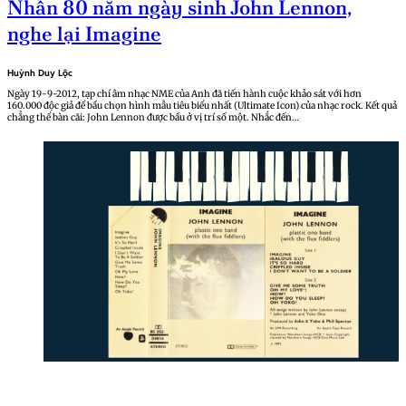
Nhân 80 năm ngày sinh John Lennon,
nghe lại Imagine
Huỳnh Duy Lộc
Ngày 19-9-2012, tạp chí âm nhạc NME của Anh đã tiến hành cuộc khảo sát với hơn
160.000 độc giả để bầu chọn hình mẫu tiêu biểu nhất (Ultimate Icon) của nhạc rock. Kết quả
chẳng thể bàn cãi: John Lennon được bầu ở vị trí số một. Nhắc đến…