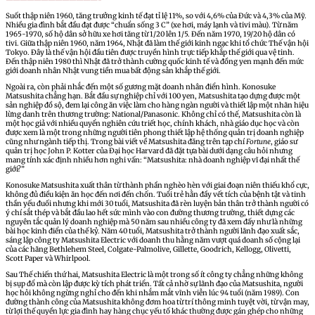
Suốt thập niên 1960, tăng trưởng kinh tế đạt tỉ lệ 11%, so với 4,6% của Đức và 4,3% của Mỹ.
Nhiều gia đình bắt đầu đạt được “chuẩn sống 3 C” (xe hơi, máy lạnh và tivi màu). Từ năm
1965-1970, số hộ dân sở hữu xe hơi tăng từ 1/20 lên 1/5. Đến năm 1970, 19/20 hộ dân có
tivi. Giữa thập niên 1960, năm 1964, Nhật đã làm thế giới kinh ngạc khi tổ chức Thế vận hội
Tokyo. Đây là thế vận hội đầu tiên được truyền hình trực tiếp khắp thế giới qua vệ tinh.
Đến thập niên 1980 thì Nhật đã trở thành cường quốc kinh tế và đồng yen mạnh đến mức
giới doanh nhân Nhật vung tiền mua bất động sản khắp thế giới.
Ngoài ra, còn phải nhắc đến một số gương mặt doanh nhân điển hình. Konosuke
Matsushita chẳng hạn. Bắt đầu sự nghiệp chỉ với 100 yen, Matsushita tạo dựng được một
sản nghiệp đồ sộ, đem lại công ăn việc làm cho hàng ngàn người và thiết lập một nhãn hiệu
lừng danh trên thương trường: National/Panasonic. Không chỉ có thế, Matsushita còn là
một học giả với nhiều quyển nghiên cứu triết học, chính khách, nhà giáo dục học và còn
được xem là một trong những người tiên phong thiết lập hệ thống quản trị doanh nghiệp
cũng như ngành tiếp thị. Trong bài viết về Matsushita đăng trên tạp chí
Fortune
, giáo sư
quản trị học John P. Kotter của Đại học Harvard đã đặt tựa bài dưới dạng câu hỏi nhưng
mang tính xác định nhiều hơn nghi vấn: “Matsushita: nhà doanh nghiệp vĩ đại nhất thế
giới?”
Konosuke Matsushita xuất thân từ thành phần nghèo hèn với giai đoạn niên thiếu khổ cực,
không đủ điều kiện ăn học đến nơi đến chốn. Tuổi trẻ hằn đầy vết tích của bệnh tật và tinh
thần yếu đuối nhưng khi mới 30 tuổi, Matsushita đã rèn luyện bản thân trở thành người có
ý chí sắt thép và bắt đầu lao hết sức mình vào con đường thương trường, thiết dựng các
nguyên tắc quản lý doanh nghiệp mà 50 năm sau nhiều công ty đã xem đấy như là những
bài học kinh điển của thế kỷ. Năm 40 tuổi, Matsushita trở thành người lãnh đạo xuất sắc,
sáng lập công ty Matsushita Electric với doanh thu hằng năm vượt quá doanh số cộng lại
của các hãng Bethlehem Steel, Colgate-Palmolive, Gillette, Goodrich, Kellogg, Olivetti,
Scott Paper và Whirlpool.
Sau Thế chiến thứ hai, Matsushita Electric là một trong số ít công ty chẳng những không
bị sụp đổ mà còn lập được kỳ tích phát triển. Tất cả nhờ sự lãnh đạo của Matsushita, người
học hỏi không ngừng nghỉ cho đến khi nhắm mắt vĩnh viễn lúc 94 tuổi (năm 1989). Con
đường thành công của Matsushita không đơm hoa từ trí thông minh tuyệt vời, từ vận may,
từ lợi thế quyền lực gia đình hay hàng chục yếu tố khác thường được gán ghép cho những