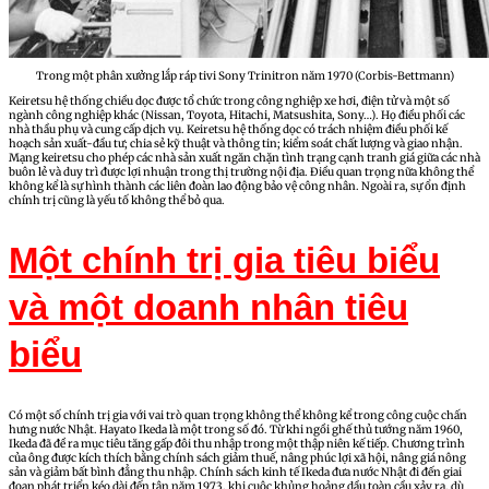
Trong một phân xưởng lắp ráp tivi Sony Trinitron năm 1970 (Corbis-Bettmann)
Keiretsu hệ thống chiều dọc được tổ chức trong công nghiệp xe hơi, điện tử và một số
ngành công nghiệp khác (Nissan, Toyota, Hitachi, Matsushita, Sony…). Họ điều phối các
nhà thầu phụ và cung cấp dịch vụ. Keiretsu hệ thống dọc có trách nhiệm điều phối kế
hoạch sản xuất-đầu tư; chia sẻ kỹ thuật và thông tin; kiểm soát chất lượng và giao nhận.
Mạng keiretsu cho phép các nhà sản xuất ngăn chặn tình trạng cạnh tranh giá giữa các nhà
buôn lẻ và duy trì được lợi nhuận trong thị trường nội địa. Điều quan trọng nữa không thể
không kể là sự hình thành các liên đoàn lao động bảo vệ công nhân. Ngoài ra, sự ổn định
chính trị cũng là yếu tố không thể bỏ qua.
Một chính trị gia tiêu biểu
và một doanh nhân tiêu
biểu
Có một số chính trị gia với vai trò quan trọng không thể không kể trong công cuộc chấn
hưng nước Nhật. Hayato Ikeda là một trong số đó. Từ khi ngồi ghế thủ tướng năm 1960,
Ikeda đã đề ra mục tiêu tăng gấp đôi thu nhập trong một thập niên kế tiếp. Chương trình
của ông được kích thích bằng chính sách giảm thuế, nâng phúc lợi xã hội, nâng giá nông
sản và giảm bất bình đẳng thu nhập. Chính sách kinh tế Ikeda đưa nước Nhật đi đến giai
đoạn phát triển kéo dài đến tận năm 1973, khi cuộc khủng hoảng dầu toàn cầu xảy ra, dù