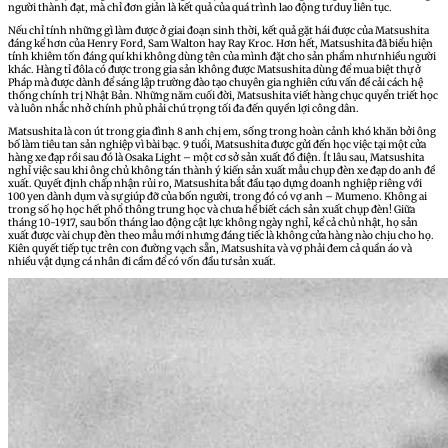
người thành đạt, mà chỉ đơn giản là kết quả của quá trình lao động tư duy liên tục.
Nếu chỉ tính những gì làm được ở giai đoạn sinh thời, kết quả gặt hái được của Matsushita
đáng kể hơn của Henry Ford, Sam Walton hay Ray Kroc. Hơn hết, Matsushita đã biểu hiện
tính khiêm tốn đáng quí khi không dùng tên của mình đặt cho sản phẩm như nhiều người
khác. Hàng tỉ đôla có được trong gia sản không được Matsushita dùng để mua biệt thự ở
Pháp mà được dành để sáng lập trường đào tạo chuyên gia nghiên cứu vấn đề cải cách hệ
thống chính trị Nhật Bản. Những năm cuối đời, Matsushita viết hàng chục quyển triết học
và luôn nhắc nhở chính phủ phải chú trọng tối đa đến quyền lợi công dân.
Matsushita là con út trong gia đình 8 anh chị em, sống trong hoàn cảnh khó khăn bởi ông
bố làm tiêu tan sản nghiệp vì bài bạc. 9 tuổi, Matsushita được gửi đến học việc tại một cửa
hàng xe đạp rồi sau đó là Osaka Light – một cơ sở sản xuất đồ điện. Ít lâu sau, Matsushita
nghỉ việc sau khi ông chủ không tán thành ý kiến sản xuất mẫu chụp đèn xe đạp do anh đề
xuất. Quyết định chấp nhận rủi ro, Matsushita bắt đầu tạo dựng doanh nghiệp riêng với
100 yen dành dụm và sự giúp đỡ của bốn người, trong đó có vợ anh – Mumeno. Không ai
trong số họ học hết phổ thông trung học và chưa hề biết cách sản xuất chụp đèn! Giữa
tháng 10-1917, sau bốn tháng lao động cật lực không ngày nghỉ, kể cả chủ nhật, họ sản
xuất được vài chụp đèn theo mẫu mới nhưng đáng tiếc là không cửa hàng nào chịu cho họ.
Kiên quyết tiếp tục trên con đường vạch sẵn, Matsushita và vợ phải đem cả quần áo và
nhiều vật dụng cá nhân đi cầm để có vốn đầu tư sản xuất.