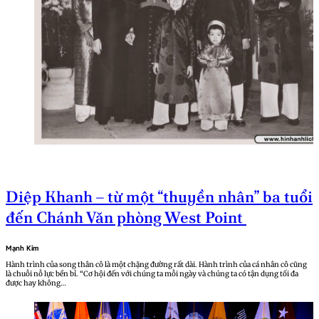
Diệp Khanh – từ một “thuyền nhân” ba tuổi
đến Chánh Văn phòng West Point
Mạnh Kim
Hành trình của song thân cô là một chặng đường rất dài. Hành trình của cá nhân cô cũng
là chuỗi nỗ lực bền bỉ. “Cơ hội đến với chúng ta mỗi ngày và chúng ta có tận dụng tối đa
được hay không…