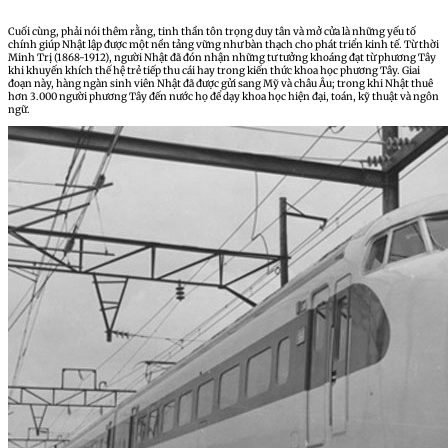
Cuối cùng, phải nói thêm rằng, tinh thần tôn trọng duy tân và mở cửa là những yếu tố
chính giúp Nhật lập được một nền tảng vững như bàn thạch cho phát triển kinh tế. Từ thời
Minh Trị (1868-1912), người Nhật đã đón nhận những tư tưởng khoáng đạt từ phương Tây
khi khuyến khích thế hệ trẻ tiếp thu cái hay trong kiến thức khoa học phương Tây. Giai
đoạn này, hàng ngàn sinh viên Nhật đã được gửi sang Mỹ và châu Âu; trong khi Nhật thuê
hơn 3.000 người phương Tây đến nước họ để dạy khoa học hiện đại, toán, kỹ thuật và ngôn
ngữ.