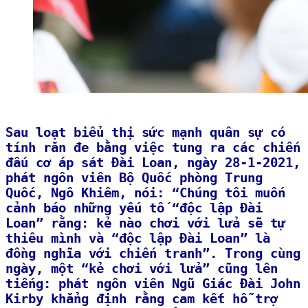
Sau loạt biểu thị sức mạnh quân sự có
tính răn đe bằng việc tung ra các chiến
đấu cơ áp sát Đài Loan, ngày 28-1-2021,
phát ngôn viên Bộ Quốc phòng Trung
Quốc, Ngô Khiêm, nói: “Chúng tôi muốn
cảnh báo những yếu tố “độc lập Đài
Loan” rằng: kẻ nào chơi với lửa sẽ tự
thiêu mình và “độc lập Đài Loan” là
đồng nghĩa với chiến tranh”. Trong cùng
ngày, một “kẻ chơi với lửa” cũng lên
tiếng: phát ngôn viên Ngũ Giác Đài John
Kirby khẳng định rằng cam kết hỗ trợ