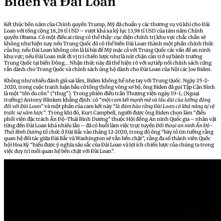
Biden và Đài Loan
Kết thúc bốn năm của Chính quyền Trump, Mỹ đã chuẩn y các thương vụ vũ khí cho Đài
Loan với tổng cộng 18,28 tỉ USD – vượt khá xa kỷ lục 13,98 tỉ USD của tám năm Chính
quyền Obama. Có một điều ai cũng có thể thấy: cục diện chính trị khu vực chắc chắn sẽ
không như hiện nay nếu Trung Quốc
đã
có thể biến Đài Loan thành một phần chính thức
của họ; nếu Đài Loan không còn là lá bài để Mỹ mặc cả với Trung Quốc các vấn đề an ninh
khu vực; nếu Đài Loan mất đi vị trí chiến lược như là nút chặn cản trở sự bành trướng
Trung Quốc tại biển Đông… Nhận thức này đã thể hiện rõ với sự tiếp nối chính sách cứng
rắn dành cho Trung Quốc và chính sách ủng hộ dành cho Đài Loan của Nội các Joe Biden.
Không như nhiều đánh giá sai lầm, Biden không hề nhẹ tay với Trung Quốc. Ngày 25-2-
2020, trong cuộc tranh luận bầu cử tổng thống vòng sơ bộ, ông Biden đã gọi Tập Cận Bình
là một “tên du côn” (“thug”). Trong phiên điều trần Thượng viện ngày 19-1, (Ngoại
trưởng) Antony Blinken khẳng định: có “
một cam kết mạnh mẽ và lâu dài của lưỡng đảng
đối với Đài Loan
” và một phần của cam kết này “
là đảm bảo rằng Đài Loan có khả năng tự vệ
trước sự xâm lược
”. Trong khi đó, Kurt Campbell, người được ông Biden chọn làm “điều
phối viên đặc trách Ấn Độ-Thái Bình Dương” thuộc Hội đồng An ninh Quốc gia – nhân vật
từng đến Đài Loan khá nhiều lần – đã có buổi làm việc trực tuyến
Đối thoại an ninh Ấn Độ-
Thái Bình Dương
tổ chức ở Đài Bắc vào tháng 12-2020, trong đó ông “bày tỏ tin tưởng rằng
quan hệ đối tác giữa Đài Bắc và Washington sẽ vẫn bền chặt”, rằng đa số thành viên Quốc
hội Hoa Kỳ “hiểu được ý nghĩa sâu sắc của Đài Loan và lợi ích chiến lược của chúng ta trong
việc duy trì mối quan hệ bền chặt với Đài Loan”.