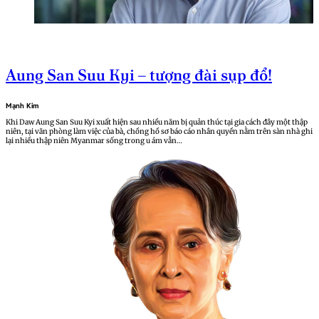
Aung San Suu Kyi – tượng đài sụp đổ!
Mạnh Kim
Khi Daw Aung San Suu Kyi xuất hiện sau nhiều năm bị quản thúc tại gia cách đây một thập
niên, tại văn phòng làm việc của bà, chồng hồ sơ báo cáo nhân quyền nằm trên sàn nhà ghi
lại nhiều thập niên Myanmar sống trong u ám vẫn…