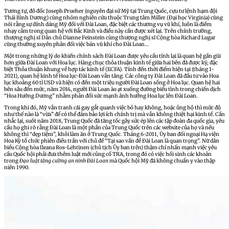
Tương tự, đô đốc Joseph Prueher (nguyên đại sứ Mỹ tại Trung Quốc, cựu tư lệnh hạm đội
Thái Bình Dương) cùng nhóm nghiên cứu thuộc Trung tâm Miller (Đại học Virginia) cũng
nói rằng sự dính dáng Mỹ đối với Đài Loan, đặc biệt các thương vụ vũ khí, luôn là điểm
nhạy cảm trong quan hệ với Bắc Kinh và điều này cần được xét lại. Trên chính trường,
thượng nghị sĩ Dân chủ Dianne Feinstein cùng thượng nghị sĩ Cộng hòa Richard Lugar
cũng thường xuyên phản đối việc bán vũ khí cho Đài Loan…
Một trong những lý do khiến chính sách Đài Loan được yêu cầu tính lại là quan hệ gần gũi
hơn giữa Đài Loan với Hoa lục. Hàng chục thỏa thuận kinh tế giữa hai bên đã được ký, đặc
biệt Thỏa thuận khung về hợp tác kinh tế (ECFA). Tính đến thời điểm hiện tại (tháng 1-
2021), quan hệ kinh tế Hoa lục-Đài Loan vẫn tăng. Các công ty Đài Loan đã đầu tư vào Hoa
lục khoảng 60 tỉ USD và hiện có đến một triệu người Đài Loan sống ở Hoa lục. Quan hệ hai
bên sâu đến mức, năm 2014, người Đài Loan ào ạt xuống đường biểu tình trong chiến dịch
“Hoa Hướng Dương” nhằm phản đối sức mạnh ảnh hưởng Hoa lục lên Đài Loan.
Trong khi đó, Mỹ vẫn tranh cãi gay gắt quanh việc bỏ hay không, hoặc ủng hộ thì mức độ
như thế nào là “vừa” để có thể đảm bảo lợi ích chính trị mà vẫn không thiệt hại kinh tế. Cần
nhắc lại, suốt năm 2018, Trung Quốc đã tăng tốc gây sức ép lên các tập đoàn đa quốc gia, yêu
cầu họ ghi rõ rằng Đài Loan là một phần của Trung Quốc trên các website của họ và nếu
không thì “dẹp tiệm”, khỏi làm ăn ở Trung Quốc. Tháng 6-2011, Ủy ban đối ngoại Hạ viện
Hoa Kỳ tổ chức phiên điều trần với chủ đề “Tại sao vấn đề Đài Loan là quan trọng”. Nữ dân
biểu Cộng hòa Ileana Ros-Lehtinen (chủ tịch Ủy ban trên) thậm chí nhấn mạnh việc yêu
cầu Quốc hội phải đưa thêm luật mới củng cố TRA, trong đó có việc hồi sinh các khoản
trong
Đạo luật tăng cường an ninh Đài Loan
mà Quốc hội Mỹ đã không chuẩn y vào thập
niên 1990.