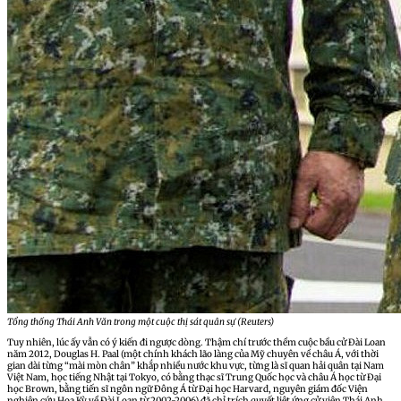
Tổng thống Thái Anh Văn trong một cuộc thị sát quân sự (Reuters)
Tuy nhiên, lúc ấy vẫn có ý kiến đi ngược dòng. Thậm chí trước thềm cuộc bầu cử Đài Loan
năm 2012, Douglas H. Paal (một chính khách lão làng của Mỹ chuyên về châu Á, với thời
gian dài từng “mài mòn chân” khắp nhiều nước khu vực, từng là sĩ quan hải quân tại Nam
Việt Nam, học tiếng Nhật tại Tokyo, có bằng thạc sĩ Trung Quốc học và châu Á học từ Đại
học Brown, bằng tiến sĩ ngôn ngữ Đông Á từ Đại học Harvard, nguyên giám đốc Viện
nghiên cứu Hoa Kỳ về Đài Loan từ 2002-2006) đã chỉ trích quyết liệt ứng cử viên Thái Anh