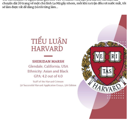
chuyện dài 20 trang về một chú lính La Mã gầy nhom, mỗi khi ra trận đều rơi nước mắt, tôi
sẽ làm được rất dễ dàng (và tôi từng làm…