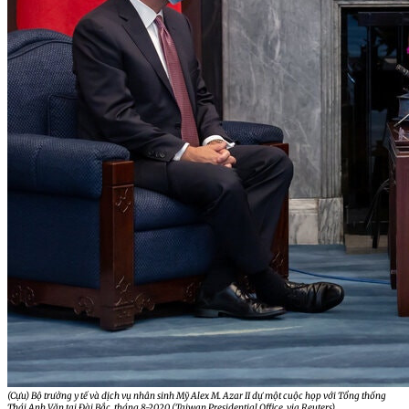
(C
ựu) Bộ trưởng y tế và dịch vụ nhân sinh Mỹ
Alex M. Azar II d
ự một cuộc họp với Tổng thống
Thái Anh Văn tại Đài Bắc, tháng 8-2020 (
Taiwan Presidential Office, via Reuters
)