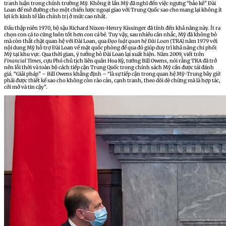
tranh luận trong chính trường Mỹ. Không ít lần Mỹ đã nghĩ đến việc ngưng “bảo kê” Đài
Loan để mở đường cho một chiến lược ngoại giao với Trung Quốc sao cho mang lại không ít
lợi ích kinh tế lẫn chính trị ở mức cao nhất.
Đầu thập niên 1970, bộ sậu Richard Nixon-Henry Kissinger đã tính đến khả năng này. Ít ra
chọn con cá to cũng luôn tốt hơn con cá bé. Tuy vậy, sau nhiều cân nhắc, Mỹ đã không bỏ
mà còn thắt chặt quan hệ với Đài Loan, qua
Đạo luật quan hệ Đài Loan
(TRA) năm 1979 với
nội dung Mỹ hỗ trợ Đài Loan về mặt quốc phòng để qua đó giúp duy trì khả năng chi phối
Mỹ tại khu vực. Qua thời gian, ý tưởng bỏ Đài Loan lại xuất hiện. Năm 2009, viết trên
Financial Times
, cựu Phó chủ tịch liên quân Hoa Kỳ, tướng Bill Owens, nói rằng TRA đã trở
nên lỗi thời và toàn bộ cách tiếp cận Trung Quốc trong chính sách Mỹ cần được tái đánh
giá. “Giải pháp” – Bill Owens khẳng định – “là sự tiếp cận trong quan hệ Mỹ-Trung bây giờ
phải được thiết kế sao cho không còn rào cản, cạnh tranh, theo dõi dè chừng mà là hợp tác,
cởi mở và tin cậy”.