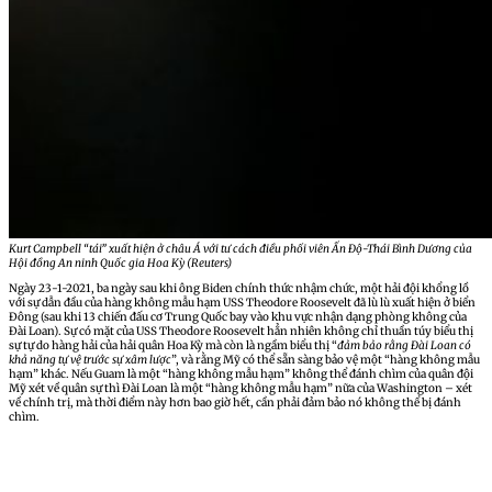
Kurt Campbell “tái” xuất hiện ở châu Á với tư cách điều phối viên Ấn Độ-Thái Bình Dương của
Hội đồng An ninh Quốc gia Hoa Kỳ (Reuters)
Ngày 23-1-2021, ba ngày sau khi ông Biden chính thức nhậm chức, một hải đội khổng lồ
với sự dẫn đầu của hàng không mẫu hạm USS Theodore Roosevelt đã lù lù xuất hiện ở biển
Đông (sau khi 13 chiến đấu cơ Trung Quốc bay vào khu vực nhận dạng phòng không của
Đài Loan). Sự có mặt của USS Theodore Roosevelt hẳn nhiên không chỉ thuần túy biểu thị
sự tự do hàng hải của hải quân Hoa Kỳ mà còn là ngầm biểu thị “
đảm bảo rằng Đài Loan có
khả năng tự vệ trước sự xâm lược
”, và rằng Mỹ có thể sẵn sàng bảo vệ một “hàng không mẫu
hạm” khác. Nếu Guam là một “hàng không mẫu hạm” không thể đánh chìm của quân đội
Mỹ xét về quân sự thì Đài Loan là một “hàng không mẫu hạm” nữa của Washington – xét
về chính trị, mà thời điểm này hơn bao giờ hết, cần phải đảm bảo nó không thể bị đánh
chìm.