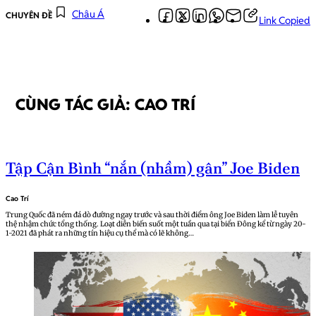
Châu Á
CHUYÊN ĐỀ
Link Copied
CÙNG TÁC GIẢ: CAO TRÍ
Tập Cận Bình “nắn (nhầm) gân” Joe Biden
Cao Trí
Trung Quốc đã ném đá dò đường ngay trước và sau thời điểm ông Joe Biden làm lễ tuyên
thệ nhậm chức tổng thống. Loạt diễn biến suốt một tuần qua tại biển Đông kể từ ngày 20-
1-2021 đã phát ra những tín hiệu cụ thể mà có lẽ không…