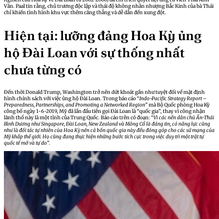
Văn. Paal tin rằng, chủ trương độc lập và thái độ không nhân nhượng Bắc Kinh của bà Thái
chỉ khiến tình hình khu vực thêm căng thẳng và dễ dẫn đến xung đột.
Hiện tại: lưỡng đảng Hoa Kỳ ủng
hộ Đài Loan với sự thống nhất
chưa từng có
Đến thời Donald Trump, Washington trở nên dứt khoát gần như tuyệt đối về mặt định
hình chính sách với việc ủng hộ Đài Loan. Trong báo cáo “
Indo-Pacific Strategy Report –
Preparedness, Partnerships, and Promoting a Networked Region
” mà Bộ Quốc phòng Hoa Kỳ
công bố ngày 1-6-2019, Mỹ đã lần đầu tiên gọi Đài Loan là “quốc gia”, thay vì công nhận
lãnh thổ này là một tỉnh của Trung Quốc. Báo cáo trên có đoạn: “
Vì các nền dân chủ Ấn-Thái
Bình Dương như Singapore, Đài Loan, New Zealand và Mông Cổ là đáng tin, có năng lực cũng
như là đối tác tự nhiên của Hoa Kỳ nên cả bốn quốc gia này đều đóng góp cho các sứ mạng của
Mỹ khắp thế giới. Họ cũng đang thực hiện những bước tích cực trong việc duy trì một trật tự
quốc tế mở và tự do
”.