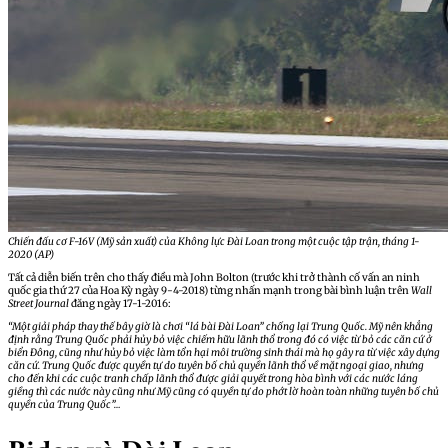
Chiến đấu cơ F-16V (Mỹ sản xuất) của Không lực Đài Loan trong một cuộc tập trận, tháng 1-
2020 (AP)
Tất cả diễn biến trên cho thấy điều mà John Bolton (trước khi trở thành cố vấn an ninh
quốc gia thứ 27 của Hoa Kỳ ngày 9-4-2018) từng nhấn mạnh trong bài bình luận trên
Wall
Street Journal
đăng ngày 17-1-2016:
“Một giải pháp thay thế bây giờ là chơi “lá bài Đài Loan” chống lại Trung Quốc. Mỹ nên khẳng
định rằng Trung Quốc phải hủy bỏ việc chiếm hữu lãnh thổ trong đó có việc từ bỏ các căn cứ ở
biển Đông, cũng như hủy bỏ việc làm tổn hại môi trường sinh thái mà họ gây ra từ việc xây dựng
căn cứ. Trung Quốc được quyền tự do tuyên bố chủ quyền lãnh thổ về mặt ngoại giao, nhưng
cho đến khi các cuộc tranh chấp lãnh thổ được giải quyết trong hòa bình với các nước láng
giềng thì các nước này cũng như Mỹ cũng có quyền tự do phớt lờ hoàn toàn những tuyên bố chủ
quyền của Trung Quốc”…