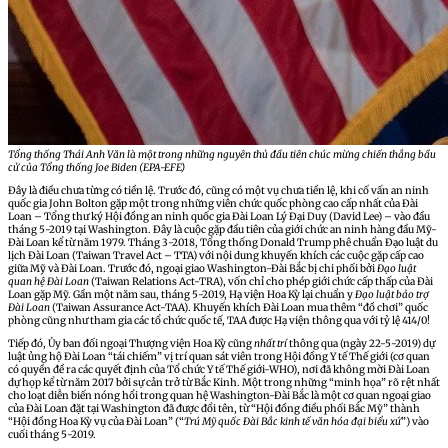
Tổng thống Thái Anh Văn là một trong những nguyên thủ đầu tiên chúc mừng chiến thắng bầu
cử của Tổng thống Joe Biden (
EPA-EFE)
Đây là điều chưa từng có tiền lệ. Trước đó, cũng có một vụ chưa tiền lệ, khi cố vấn an ninh
quốc gia John Bolton gặp một trong những viên chức quốc phòng cao cấp nhất của Đài
Loan – Tổng thư ký Hội đồng an ninh quốc gia Đài Loan Lý Đại Duy (David Lee) – vào đầu
tháng 5-2019 tại Washington. Đây là cuộc gặp đầu tiên của giới chức an ninh hàng đầu Mỹ-
Đài Loan kể từ năm 1979. Tháng 3-2018, Tổng thống Donald Trump phê chuẩn Đạo luật du
lịch Đài Loan (Taiwan Travel Act – TTA) với nội dung khuyến khích các cuộc gặp cấp cao
giữa Mỹ và Đài Loan. Trước đó, ngoại giao Washington-Đài Bắc bị chi phối bởi
Đạo luật
quan hệ Đài Loan
(Taiwan Relations Act-TRA), vốn chỉ cho phép giới chức cấp thấp của Đài
Loan gặp Mỹ. Gần một năm sau, tháng 5-2019, Hạ viện Hoa Kỳ lại chuẩn y
Đạo luật bảo trợ
Đài Loan
(Taiwan Assurance Act-TAA). Khuyến khích Đài Loan mua thêm “đồ chơi” quốc
phòng cũng như tham gia các tổ chức quốc tế, TAA được Hạ viện thông qua với tỷ lệ 414/0!
Tiếp đó, Ủy ban đối ngoại Thượng viện Hoa Kỳ cũng
nhất trí
thông qua (ngày 22-5-2019) dự
luật ủng hộ Đài Loan “tái chiếm” vị trí quan sát viên trong Hội đồng Y tế Thế giới (cơ quan
có quyền đề ra các quyết định của Tổ chức Y tế Thế giới-WHO), nơi đã không mời Đài Loan
dự họp kể từ năm 2017 bởi sự cản trở từ Bắc Kinh. Một trong những “minh họa” rõ rệt nhất
cho loạt diễn biến nóng hổi trong quan hệ Washington-Đài Bắc là một cơ quan ngoại giao
của Đài Loan đặt tại Washington đã được đổi tên, từ “Hội đồng điều phối Bắc Mỹ” thành
“Hội đồng Hoa Kỳ vụ của Đài Loan” (“
Trú Mỹ quốc Đài Bắc kinh tế văn hóa đại biểu xứ
”) vào
cuối tháng 5-2019.