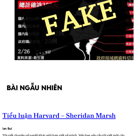
BÀI NGẪU NHIÊN
Tiểu luận Harvard – Sheridan Marsh
Ian Bui
Tôi viết chuyện về người khác giỏi hơn viết về mình. Nếu bạn yêu cầu tôi viết một câu