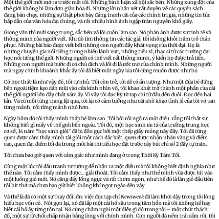
Một thế giới mới mở ra trước mắt tôi. Những bình luận xã hội sắc bén. Những xung đột của
thế giới không bị làm đơn giản hóa đi. Những lời nhận xét rất duyên về các quyển sách
đang bán chạy, những sự thật phơi bày đáng tranh cãi của các chính trị gia, những tin tức
hấp dẫn của văn hóa đại chúng, và rất nhiều hình ảnh ngập tràn nguyên khổ giấy.
Giọng văn thì mới sang trọng, sắc bén và lôi cuốn làm sao. Nó phản ánh được sự tinh tế và
thông minh của người viết. Khi dò tìm thông tin các tác giả, tôi không khỏi trầm trồ thán
phục. Những bài báo được viết bởi những con người đầy khát vọng của thời đại. Họ là
những chuyên gia nổi tiếng trong nhiều lãnh vực, những tiến sĩ, thạc sĩ từ các trường đại
học nổi tiếng thế giới. Những người có thể viết rất thông minh, ý kiến họ được trả tiền.
Những con người mà bước đi có chủ đích và lối đi là ước mơ của chính mình. Những người
mà ngay chính khoảnh khắc ấy tôi đã biết một ngày kia tôi cũng muốn được như họ.
Có học thức là như vậy đó, tôi tự nhủ. Tôi còn trẻ, tôi dễ có ấn tượng. Như một đứa bé đứng
bên ngoài tiệm kẹo dán mũi vào cửa kính nhìn vô, tôi khao khát trở thành một phần của cái
thế giới người lớn đầy chất xám ấy. Vì vậy tôi đọc kỹ tờ tạp chí từ đầu đến đuôi. Đọc đến hai
lần. Và cứ mỗi từng trang lật qua, tôi lại có cảm tưởng như cái khờ khạo tỉnh lẻ của tôi vỡ tan
từng mảnh, rồi từng mảnh nhỏ hơn.
Ngày hôm đó tôi thấy mình thấp bé làm sao. Tôi bối rối ngộ ra một điều: rằng tôi thật sự
không biết gì mấy về thế giới bên ngoài. Tôi đó, một học sinh ưu tú của trường trung học
cơ sở, 14 năm “học sinh giỏi” đã bị đốn gục bởi một thếp giấy mỏng này đây. Tôi đã từng
quen được cảm thấy mình tài giỏi một cách đặc biệt, quen được nhận nhãn vàng và điểm
cao, quen đạt điểm tối đa trong mỗi bài thi tiểu học đặt trước cây bút chì số 2 đầy tự mãn.
Tôi chưa bao giờ quen với cảm giác như mình đang ở trong Thời Kỳ Tăm Tối.
Cùng một lúc tôi đấu tranh tư tưởng để nhận ra một điều mà tôi không biết định nghĩa như
thế nào. Tôi cảm thấy mình được… giải thoát. Tôi cảm thấy như thể mình vừa được hít vào
một luồng gió mới. Nó căng đầy lồng ngực và rất thơm ngon, như thể đó là làn gió đầu tiên
tôi hít thở mà chưa bao giờ biết không khí ngọt ngào đến vậy.
Và thế là đã có một sự thay đổi lớn: việc đọc tạp chí
Newsweek
đã làm khơi dậy trong tôi lòng
hiếu học vốn có. Nói gọn lại, nó đã lấp một cái hố sâu trong tâm hồn mà tôi không hề hay
biết cái hố ấy từng tồn tại. Nó cũng châm ngòi một điều gì đó trong tôi – một chút thách
đố, một sự từ chối chấp nhận bằng lòng với chính mình. Con người đã nếm trái cấm rồi, tôi