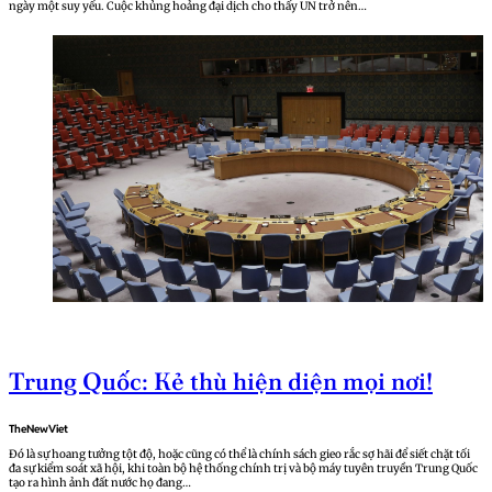
ngày một suy yếu. Cuộc khủng hoảng đại dịch cho thấy UN trở nên…
Trung Quốc: Kẻ thù hiện diện mọi nơi!
TheNewViet
Đó là sự hoang tưởng tột độ, hoặc cũng có thể là chính sách gieo rắc sợ hãi để siết chặt tối
đa sự kiểm soát xã hội, khi toàn bộ hệ thống chính trị và bộ máy tuyên truyền Trung Quốc
tạo ra hình ảnh đất nước họ đang…