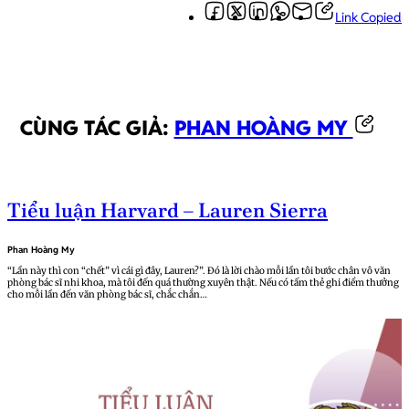
Link Copied
CÙNG TÁC GIẢ:
PHAN HOÀNG MY
Tiểu luận Harvard – Lauren Sierra
Phan Hoàng My
“Lần này thì con “chết” vì cái gì đây, Lauren?”. Đó là lời chào mỗi lần tôi bước chân vô văn
phòng bác sĩ nhi khoa, mà tôi đến quá thường xuyên thật. Nếu có tấm thẻ ghi điểm thưởng
cho mỗi lần đến văn phòng bác sĩ, chắc chắn…