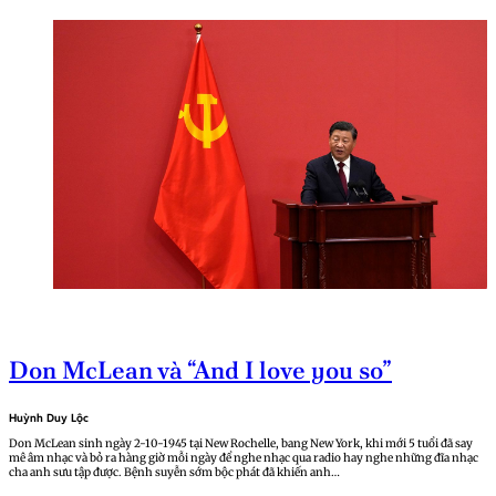
Don McLean và “And I love you so”
Huỳnh Duy Lộc
Don McLean sinh ngày 2-10-1945 tại New Rochelle, bang New York, khi mới 5 tuổi đã say
mê âm nhạc và bỏ ra hàng giờ mỗi ngày để nghe nhạc qua radio hay nghe những đĩa nhạc
cha anh sưu tập được. Bệnh suyễn sớm bộc phát đã khiến anh…