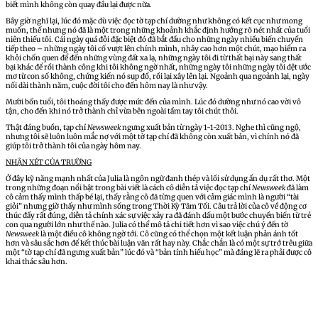
biết mình không còn quay đầu lại được nữa.
Bây giờ nghĩ lại, lúc đó mặc dù việc đọc tờ tạp chí dường như không có kết cục như mong
muốn, thế nhưng nó đã là một trong những khoảnh khắc định hướng rõ nét nhất của tuổi
niên thiếu tôi. Cái ngày quá đỗi đặc biệt đó đã bắt đầu cho những ngày nhiều biến chuyển
tiếp theo – những ngày tôi cố vượt lên chính mình, nhảy cao hơn một chút, mạo hiểm ra
khỏi chốn quen để đến những vùng đất xa lạ, những ngày tôi đi từ thất bại này sang thất
bại khác để rồi thành công khi tôi không ngờ nhất, những ngày tôi những ngày tôi dệt ước
mơ từ con số không, chứng kiến nó sụp đổ, rồi lại xây lên lại. Ngoảnh qua ngoảnh lại, ngày
nối dài thành năm, cuộc đời tôi cho đến hôm nay là như vậy.
Mười bốn tuổi, tôi thoáng thấy được mức đến của mình. Lúc đó dường như nó cao vời vô
tận, cho đến khi nó trở thành chỉ vừa bên ngoài tầm tay tôi chút thôi.
Thật đáng buồn, tạp chí
Newsweek
ngưng xuất bản từ ngày 1-1-2013. Nghe thì cũng ngộ,
nhưng tôi sẽ luôn luôn mắc nợ với một tờ tạp chí đã không còn xuất bản, vì chính nó đã
giúp tôi trở thành tôi của ngày hôm nay.
NHẬN XÉT CỦA TRƯỜNG
Ở đây kỹ năng mạnh nhất của Julia là ngôn ngữ đanh thép và lối sử dụng ẩn dụ rất thơ. Một
trong những đoạn nổi bật trong bài viết là cách cô diễn tả việc đọc tạp chí
Newsweek
đã làm
cô cảm thấy mình thấp bé lại, thấy rằng cô đã từng quen với cảm giác mình là người “tài
giỏi” nhưng giờ thấy như mình sống trong Thời Kỳ Tăm Tối. Câu trả lời của cô về động cơ
thúc đẩy rất đúng, diễn tả chính xác sự việc xảy ra đã đánh dấu một bước chuyển biến từ trẻ
con qua người lớn như thế nào. Julia có thể mô tả chi tiết hơn vì sao việc chú ý đến tờ
Newsweek
là một điều cô không ngờ tới. Cô cũng có thể chọn một kết luận phản ánh tốt
hơn và sâu sắc hơn để kết thúc bài luận văn rất hay này. Chắc chắn là có một sự trớ trêu giữa
một “tờ tạp chí đã ngưng xuất bản” lúc đó và “bản tính hiếu học” mà đáng lẽ ra phải được cô
khai thác sâu hơn.