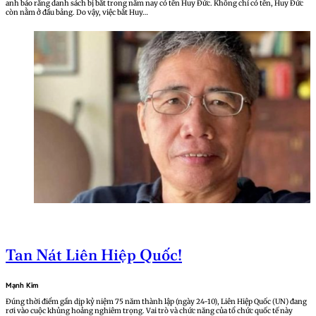
anh báo rằng danh sách bị bắt trong năm nay có tên Huy Đức. Không chỉ có tên, Huy Đức
còn nằm ở đầu bảng. Do vậy, việc bắt Huy…
Tan Nát Liên Hiệp Quốc!
Mạnh Kim
Đúng thời điểm gần dịp kỷ niệm 75 năm thành lập (ngày 24-10), Liên Hiệp Quốc (UN) đang
rơi vào cuộc khủng hoảng nghiêm trọng. Vai trò và chức năng của tổ chức quốc tế này