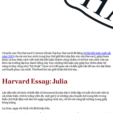
Chuyên san The Harvard Crimson (thuộc Đại học Harvard) đã đăng
10 bài tiểu luận xuất sắc
năm 2019
của các em học sinh trung học thế giới khi nộp đơn xin vào Harvard, giúp tham
khảo và học được cách viết một bài tiểu luận thành công nhằm có thể lọt vào cánh cửa cực
khó của trường đại học danh tiếng này. Đọc những tiểu luận này giúp học thêm được kỹ
năng tư duy cũng như “kỹ thuật” chọn vị trí để quan sát và diễn giải vấn đề sao cho đạt được
sự thuyết phục cao nhất. TheNewViet xin giới thiệu bài thứ sáu…
Harvard Essay: Julia
Lần đầu tiên tôi tình cờ biết đến tờ
Newsweek
là năm lớp 9. Điều đập vô mắt tôi trước tiên là
cái nhãn hiệu: chữ in trắng viền đỏ, một gợi ý có những câu chuyện hệ trọng bên trong.
Kiểu chữ thật đậm nét làm tôi ngập ngừng chút xíu, rồi tôi vội vàng lật những trang giấy
bóng loáng.
Lạ chưa, ngay tức khắc tôi đã bị hớp hồn.