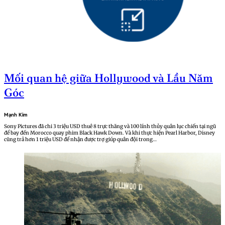
Mối quan hệ giữa Hollywood và Lầu Năm
Góc
Mạnh Kim
Sony Pictures đã chi 3 triệu USD thuê 8 trực thăng và 100 lính thủy quân lục chiến tại ngũ
để bay đến Morocco quay phim Black Hawk Down. Và khi thực hiện Pearl Harbor, Disney
cũng trả hơn 1 triệu USD để nhận được trợ giúp quân đội trong…