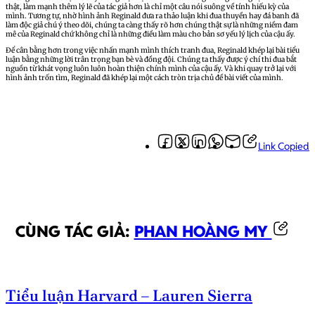
thật, làm mạnh thêm lý lẽ của tác giả hơn là chỉ một câu nói suông về tính hiếu kỳ của
mình. Tương tự, nhờ hình ảnh Reginald đưa ra thảo luận khi đua thuyền hay đá banh đã
làm độc giả chú ý theo dõi, chúng ta càng thấy rõ hơn chúng thật sự là những niềm đam
mê của Reginald chứ không chỉ là những điều làm màu cho bản sơ yếu lý lịch của cậu ấy.
Để cân bằng hơn trong việc nhấn mạnh mình thích tranh đua, Reginald khép lại bài tiểu
luận bằng những lời trân trọng bạn bè và đồng đội. Chúng ta thấy được ý chí thi đua bắt
nguồn từ khát vọng luôn luôn hoàn thiện chính mình của cậu ấy. Và khi quay trở lại với
hình ảnh trốn tìm, Reginald đã khép lại một cách tròn trịa chủ đề bài viết của mình.
Link Copied
CÙNG TÁC GIẢ:
PHAN HOÀNG MY
Tiểu luận Harvard – Lauren Sierra