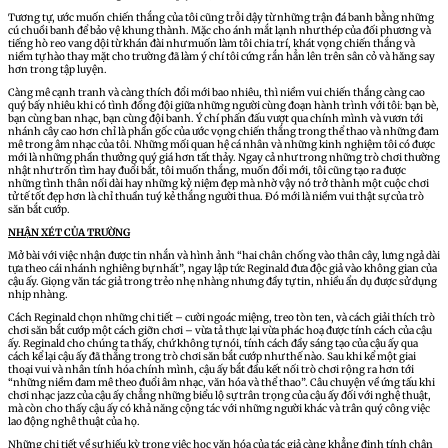
Tương tự, ước muốn chiến thắng của tôi cũng trỗi dậy từ những trận đá banh bằng những
cú chuồi banh để bảo vệ khung thành. Mặc cho ánh mắt lạnh như thép của đối phương và
tiếng hò reo vang dội từ khán đài như muốn làm tôi chia trí, khát vọng chiến thắng và
niềm tự hào thay mặt cho trường đã làm ý chí tôi cứng rắn hẳn lên trên sân cỏ và hăng say
hơn trong tập luyện.
Càng mê cạnh tranh và càng thích đổi mới bao nhiêu, thì niềm vui chiến thắng càng cao
quý bấy nhiêu khi có tình đồng đội giữa những người cùng đoạn hành trình với tôi: bạn bè,
bạn cùng ban nhạc, bạn cùng đội banh. Ý chí phấn đấu vượt qua chính mình và vươn tới
nhánh cây cao hơn chỉ là phần gốc của ước vọng chiến thắng trong thể thao và những đam
mê trong âm nhạc của tôi. Những mối quan hệ cá nhân và những kinh nghiệm tôi có được
mới là những phần thưởng quý giá hơn tất thảy. Ngay cả như trong những trò chơi thường
nhật như trốn tìm hay đuổi bắt, tôi muốn thắng, muốn đổi mới, tôi cũng tạo ra được
những tình thân nối dài hay những kỷ niệm đẹp mà nhờ vậy nó trở thành một cuộc chơi
tử tế tốt đẹp hơn là chỉ thuần tuý kẻ thắng người thua. Đó mới là niềm vui thật sự của trò
săn bắt cướp.
NHẬN XÉT CỦA TRƯỜNG
Mở bài với việc nhận được tin nhắn và hình ảnh “hai chân chống vào thân cây, lưng ngả dài
tựa theo cái nhánh nghiêng bự nhất”, ngay lập tức Reginald đưa độc giả vào không gian của
cậu ấy. Giọng văn tác giả trong trẻo nhẹ nhàng nhưng đầy tự tin, nhiều ẩn dụ được sử dụng
nhịp nhàng.
Cách Reginald chọn những chi tiết – cười ngoác miệng, treo tòn ten, và cách giải thích trò
chơi săn bắt cướp một cách giỡn chơi – vừa tả thực lại vừa phác hoạ được tính cách của cậu
ấy. Reginald cho chúng ta thấy, chứ không tự nói, tính cách đầy sáng tạo của cậu ấy qua
cách kể lại cậu ấy đã thắng trong trò chơi săn bắt cướp như thế nào. Sau khi kể một giai
thoại vui và nhân tính hóa chính mình, cậu ấy bắt đầu kết nối trò chơi rộng ra hơn tới
“những niềm đam mê theo đuổi âm nhạc, văn hóa và thể thao”. Câu chuyện về ứng tấu khi
chơi nhạc jazz của cậu ấy chẳng những biểu lộ sự trân trọng của cậu ấy đối với nghệ thuật,
mà còn cho thấy cậu ấy có khả năng cộng tác với những người khác và trân quý công việc
lao động nghê thuật của họ.
Những chi tiết về sự hiếu kỳ trong việc học văn hóa của tác giả càng khẳng định tính chân