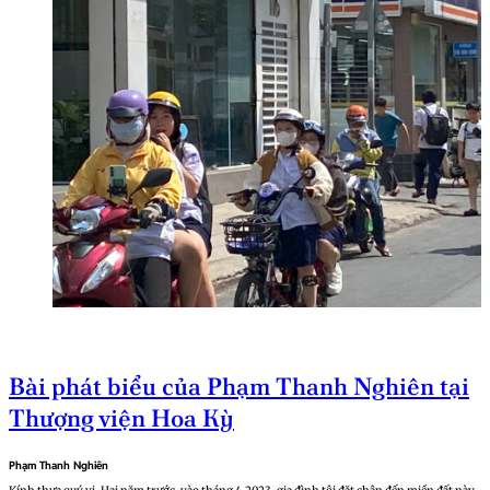
Bài phát biểu của Phạm Thanh Nghiên tại
Thượng viện Hoa Kỳ
Phạm Thanh Nghiên