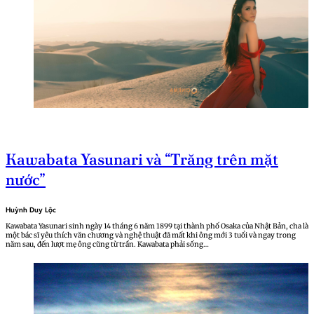
Kawabata Yasunari và “Trăng trên mặt
nước”
Huỳnh Duy Lộc
Kawabata Yasunari sinh ngày 14 tháng 6 năm 1899 tại thành phố Osaka của Nhật Bản, cha là
một bác sĩ yêu thích văn chương và nghệ thuật đã mất khi ông mới 3 tuổi và ngay trong
năm sau, đến lượt mẹ ông cũng từ trần. Kawabata phải sống…