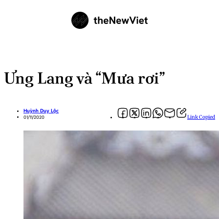
Ưng Lang và “Mưa rơi”
Huỳnh Duy Lộc
Link Copied
01/11/2020