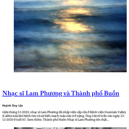
Nhạc sĩ Lam Phương và Thành phố Buồn
Huỳnh Duy Lộc
Giữa tháng 12-2020, nhạc sĩ Lam Phương đã nhập viện cấp cứu ở Bệnh viện Fountain Valley
(California) khi bệnh tim và tai biến mạch máu não trở nặng. Ông vừa từ trần vào ngày 22-
12-2020 ở tuổi 83. Xem thêm: Thành phố Buồn Nhạc sĩ Lam Phương tên thật…