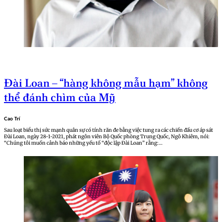
Đài Loan – “hàng không mẫu hạm” không
thể đánh chìm của Mỹ
Cao Trí
Sau loạt biểu thị sức mạnh quân sự có tính răn đe bằng việc tung ra các chiến đấu cơ áp sát
Đài Loan, ngày 28-1-2021, phát ngôn viên Bộ Quốc phòng Trung Quốc, Ngô Khiêm, nói:
“Chúng tôi muốn cảnh báo những yếu tố “độc lập Đài Loan” rằng:…