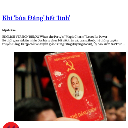
Khi ‘bùa Đảng’ hết ‘linh’
Mạnh Kim
ENGLISH VERSION BELOW When the Party’s “Magic Charm” Loses Its Power ____________
Bỏ thời gian và kiên nhẫn đọc hàng chục bài viết trên các trang thuộc hệ thống tuyên
truyền Đảng, từ tạp chí Ban tuyên giáo Trung ương (tuyengiao.vn), Ủy ban kiểm tra Trung
ương (ubkttw.vn), Tạp chí…