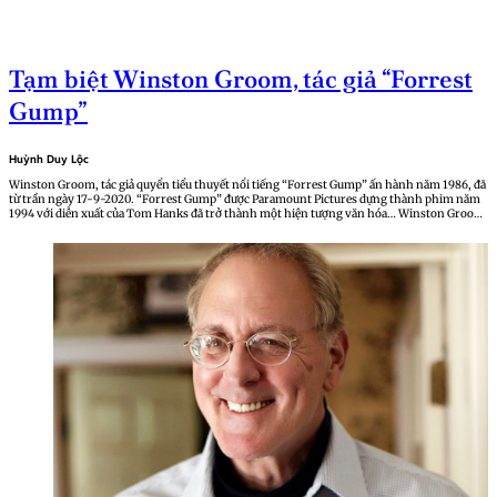
Tạm biệt Winston Groom, tác giả “Forrest
Gump”
Huỳnh Duy Lộc
Winston Groom, tác giả quyển tiểu thuyết nổi tiếng “Forrest Gump” ấn hành năm 1986, đã
từ trần ngày 17-9-2020. “Forrest Gump” được Paramount Pictures dựng thành phim năm
1994 với diễn xuất của Tom Hanks đã trở thành một hiện tượng văn hóa… Winston Groom
sinh ngày 23-3-1943 tại…