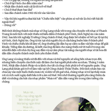
– Có! Có gặp lại, nhưng rồi người ta cũng đã qua đời!
– Chú ở lại Vinh cho đến năm nào?
– Nhật đảo chánh một cái là tôi trở về Huế!
– Chú ở Huế đuợc bao lâu?
– Sau đảo chánh năm 1963 thì tôi vào Sài Gòn
– Vậy thì khi người ta đưa bài hát “Chiều tiễn biệt” vào phim xi-nê tức là chú viết bài đó
ngoài Huế?
– Đúng rồi”
Mối tình không thành mà nhạc sĩ Ưng Lang nhắc tới trong câu chuyện với nhạc sĩ Thanh
Trang là mối tình với một thiếu nữ kiều diễm ở thành phố Vinh, tỉnh Nghệ An vào năm
1942. Sau khi tốt nghiệp Trường Công chánh ở Huế, ông được bổ nhiệm về Sở Lục lộ tại thị
xã Vinh, tỉnh Nghệ An. Ông tá túc tại nhà người chị có cửa hàng buôn bán ở thành phố
Vinh và chiều chiều khi đi làm về, ông thường lấy đàn hạ uy cầm ra đàn vài bản nhạc để giải
khuây. Tiếng đàn du dương, lả lướt của ông đã làm cho nàng thiếu nữ 18 tuổi ở trong căn
nhà đối diện với nhà chị ông say đắm và sự cảm phục tài năng của người nhạc sĩ tài hoa đã
dần dần chuyển thành một tình yêu thắm thiết.
Ưng Lang và nàng thiếu nữ đã đến với nhau và thề nguyền sẽ sống bên nhau trọn đời,
nhưng biến chuyển của thời cuộc đã làm cho hai người phải sớm xa nhau. Tháng 3 năm
1945, Nhật đảo chánh Pháp và ra lệnh cho tất cả công chức phải trở về nguyên quán. Ưng
Lang phải khăn gói trở về làm việc tại Sở Công chánh Thừa Thiên. Đôi tình nhân bịn rịn
chia tay vào một buổi chiều mưa rơi; và khi về tới quê nhà, chàng nhạc sĩ trẻ lại thấy mưa
rơi rả rích suốt ngày dưới bầu trời u ám xứ Huế. Nỗi nhớ thương người yêu càng thêm da
diết và những câu hát của nhạc phẩm “Mưa rơi” dần dần vang lên trong tâm tưởng của
chàng.