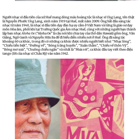
Người nhạc sĩ đầu tiên của xứ Huế mang dòng máu hoàng tộc là nhạc sĩ Ưng Lang, tên thật
là Nguyễn Phước Ưng Lang, sinh năm 1919 tại Huế, mất năm 2009. Ông bắt đầu sáng tác
nhạc từ năm 1940, là nhạc sĩ đầu tiên dạy đàn hạ uy cầm ở Việt Nam và từng là giáo sư dạy
môn Hòa âm, phối khí tại Trường Quốc gia Âm nhạc Huế, cùng với những người bạn thành
lập ban nhạc
Aloha Oe
(“Aloha Oe” là câu nói khi chia tay của thổ dân Hawaii) gồm ông, Văn
Giảng, Ngô Ganh và Nguyễn Hữu Ba để đi biểu diễn nhiều nơi ở Huế. Ông đã sáng tác
khoảng 60 ca khúc, trong đó có những ca khúc được nhiều người biết như: “Nhạc lòng”,
“Chiều tiễn biệt”, “Đường về”, “Bóng trăng huyền”, “Xuân thắm”, “Chiều về thôn Vỹ”,
“Bóng mơ xưa”, “Chuông chiều ngân” và nhất là “Mưa rơi”, ca khúc đầu tay viết theo điệu
tango (lời của nhạc sĩ Châu Kỳ) vào năm 1942.