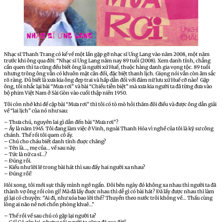
Nhạc sĩ Thanh Trang có kể về một lần gặp gỡ nhạc sĩ Ưng Lang vào năm 2008, một năm
trước khi ông qua đời: “Nhạc sĩ Ưng Lang năm nay 89 tuổi (2008). Xem danh tính, chẳng
cần quen thì ta cũng đều biết ông là người xứ Huế, thuộc hàng danh gia vọng tộc. 89 tuổi
nhưng trông ông vẫn có khuôn mặt cân đối, đặc biệt thanh lịch. Giọng nói vẫn còn âm sắc
rõ ràng. Đủ biết là xưa kia ông đẹp trai và hấp dẫn đối với đám nữ lưu xứ Huế cỡ nào! Gặp
ông, tôi nhắc lại bài “Mưa rơi” và bài “Chiều tiễn biệt” mà xưa kia người ta đã từng đưa vào
bộ phim Việt Nam ở Sài Gòn vào cuối thập niên 1950.
Tôi còn nhớ khi đề cập bài “Mưa rơi” thì tôi có tò mò hỏi thăm đôi điều và được ông dẫn giải
về “lai lịch” của nó như sau:
– Thưa chú, nguyên lai gì dẫn đến bài “Mưa rơi”?
– Ấy là năm 1945. Tôi đang làm việc ở Vinh, ngoài Thanh Hóa vì nghề của tôi là kỹ sư công
chánh. Thế rồi tôi quen cô ấy.
– Chú cho cháu biết danh tính đuợc chăng?
– Tên là…, mẹ của… về sau này.
– Tức là nữ ca sĩ…?
– Đúng rồi.
– Kiểu như lời lẽ trong bài hát thì sau đấy hai người xa nhau?
– Đúng rồi!
Hỏi xong, tôi mới sực thấy mình ngớ ngẩn. Đôi bên ngày đó không xa nhau thì người ta đã
thành vợ ông rồi còn gì! Mà đã lấy đuợc nhau thì dễ gì có bài hát? Đã lấy được nhau thì làm
gì lại có chuyện: “Ai đi, như xóa bao lời thề? Thuyền theo nước trôi không về… Thấu cùng
lòng ai não nề nơi chốn phòng khuê…”
– Thế rồi về sau chú có gặp lại người ta?