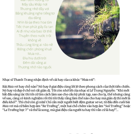
Nhạc sĩ Thanh Trang nhận định về cái hay của ca khúc “Mưa rơi”:
Bài
Mưa rơi
hay chỗ nào? Nó hay ở giai điệu cùng lời lẽ theo phong cách của thời tiền chiến.
Nó hay và đẹp ở chỗ nó rất giản dị. Tôi còn nhớ lời của nhạc sĩ Lê Trọng Nguyễn: “Khi mới
bắt đầu sáng tác thì tôi cứ tìm cách làm sao cho cầu kỳ phức tạp, sao cho lạ, thế nhưng càng
về sau, càng có kinh nghiệm rồi thì tôi thấy rằng làm thế nào cho hay mà giản dị thì mới là
điều khó!”. Thì chứ còn gì nữa! Chỉ cần một người biết đệm guitar sơ sơ, từ đầu đến cuối bài
Mưa rơi
mà cứ bấm hợp âm “Re Trưởng”, một hai chỗ chêm vào hợp âm “Sol Trưởng” hoặc
“La Trưởng bực 7” và thế là xong, mà giai điệu của người ta hay thì vẫn cứ là hay!”…