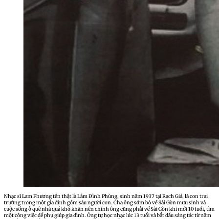
Nhạc sĩ Lam Phương tên thật là Lâm Đình Phùng, sinh năm 1937 tại Rạch Giá, là con trai
trưởng trong một gia đình gồm sáu người con. Cha ông sớm bỏ về Sài Gòn mưu sinh và
cuộc sống ở quê nhà quá khó khăn nên chính ông cũng phải về Sài Gòn khi mới 10 tuổi, tìm
một công việc để phụ giúp gia đình. Ông tự học nhạc lúc 13 tuổi và bắt đầu sáng tác từ năm