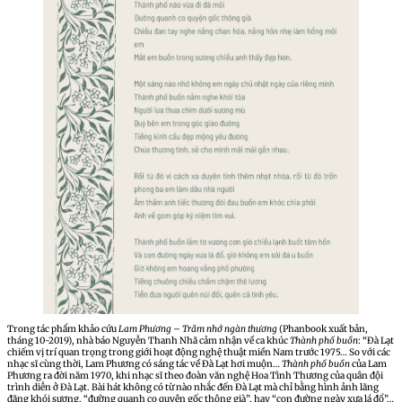
Trong tác phẩm khảo cứu
Lam Phương – Trăm nhớ ngàn thương
(Phanbook xuất bản,
tháng 10-2019), nhà báo Nguyễn Thanh Nhã cảm nhận về ca khúc
Thành phố buồn
: “Đà Lạt
chiếm vị trí quan trọng trong giới hoạt động nghệ thuật miền Nam trước 1975… So với các
nhạc sĩ cùng thời, Lam Phương có sáng tác về Đà Lạt hơi muộn…
Thành phố buồn
của Lam
Phương ra đời năm 1970, khi nhạc sĩ theo đoàn văn nghệ Hoa Tình Thương của quân đội
trình diễn ở Đà Lạt. Bài hát không có từ nào nhắc đến Đà Lạt mà chỉ bằng hình ảnh lãng
đãng khói sương, “đường quanh co quyện gốc thông già”, hay “con đường ngày xưa lá đổ”…