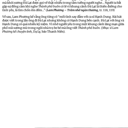
mà khói sương Đà Lạt được gọi về thật nhiều trong tâm tưởng người nghe… Người ta bắt
gặp sự đồng cảm khi nghe
Thành phố buồn
có lẽ vì khung cảnh Đà Lạt là thiên đường cho
tình yêu, là tìm chốn êm đềm…” (
Lam Phương – Trăm nhớ ngàn thương
, tr. 118, 119)
Về sau, Lam Phương kể rằng ông từng có “mối tình say đắm với ca sĩ Hạnh Dung. Bài hát
được viết trong lần ông đi Đà Lạt nhưng không có Hạnh Dung bên cạnh. Đà Lạt với ông và
Hạnh Dung có quá nhiều kỷ niệm. Vì nhớ người yêu trong một khung cảnh lãng mạn giữa
phố núi sương mù trong ngôi nhà trọ be bé mà ông viết
Thành phố buồn
. (
Nhạc sĩ Lam
Phương kể chuyện tình
, Dạ Ly, báo Thanh Niên).