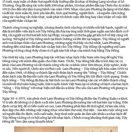
15 tuổi, may mắn có được hai người thầy hướng dẫn là nhạc sĩ Hoàng Lang và nhạc sĩ Lê
Thương. Ông đã sáng tác trên dưới 200 nhạc phẩm, từ nhạc phẩm đầu tay
Chiều thu ấy
(năm
1952) cho đến khi lâm trọng bệnh vào năm 1999. Nhạc của Lam Phương đa dạng về thể điệu
và đề tài: tình mẫu tử, tình yêu lứa đôi, tình quê hương, người lính… và nguồn cảm hứng
sáng tác của ông rất chân thực, xuất phát từ chính cuộc đời ông hay cảm nhận về cuộc đời
của người thân và bạn bè.
Thành công trong sự nghiệp, nhưng duyên tình của ông có nhiều nỗi bất hạnh, người vợ
đầu là nữ diễn viên kịch nói Túy Hồng đã chia tay ông một thời gian ngắn sau khi định cư ở
Mỹ, rồi người vợ thứ hai kết hôn tại Pháp; và người vợ thứ ba gặp gỡ khi trở về Mỹ cũng rời
xa ông. Nữ nghệ sĩ Túy Hồng sinh tại Bình Dương và lớn lên tại Saigon. Túy Hồng có người
anh trai là bạn thân của Lam Phương, những ngày thứ bảy và chủ nhật, Lam Phương
thường đến nhà bạn để đàn hát và dạy hát cho Túy Hồng. Túy Hồng rất ngưỡng mộ Lam
Phương và ông cũng thấy chưa có cô gái nào hát nhạc của mình hay bằng Túy Hồng.
Vào thời kỳ này, Lam Phương hợp tác với ban nhạc kịch Dân Nam nên ông đề nghị Túy
Hồng cùng với mình đầu quân cho Dân Nam. Từ đó, Túy Hồng bắt đầu trình bày các ca
khúc của Lam Phương và rất thành công với các ca khúc như:
Đèn khuya
,
Kiếp nghèo
,
Kiếp
ve sầu
,
Tiễn người đi
,
Chiều tàn
và
Phút cuối
. Lam Phương – Túy Hồng kết hôn năm 1959 và
đến năm 1968, cô đứng ra thành lập một đoàn kịch mang tên “Sống – Túy Hồng”. Chính
đoàn kịch này đã đưa tên tuổi của Lam Phương và Túy Hồng lên tột đỉnh vinh quang. Đoàn
kịch Sống – Túy Hồng đã đưa các bài tình ca của Lam Phương vào các vở diễn thành công
và mỗi tối thứ năm hàng tuần, Đài truyền hình Việt Nam lại có những vở kịch của ban kịch
“Sống – Túy Hồng” với nhạc hiệu mở đầu là ca khúc
Thu sầu
của Lam Phương với giọng ca
Túy Hồng.
Ngày 30-4-1975, vào phút chót Lam Phương và Túy Hồng đã lên tàu Trường Xuân ra khơi.
Vì trước đó không có ý định ra đi nên Lam Phương đã xuống tàu với hai bàn tay trắng. Đến
định cư tại Mỹ, để có tiền nuôi vợ con, Lam Phương phải làm đủ thứ nghề, từ lau sàn nhà,
dọn dẹp cho đến những việc nặng nhọc như làm thợ mài, thợ tiện… Sau khi cuộc sống nơi
xứ người dần ổn định, mỗi cuối tuần, ông thuê một quán ăn làm sân khấu ca nhạc kịch để
Túy Hồng và ông có cơ hội sống lại với nhạc kịch. Chính trong khoảng thời gian này, Túy
Hồng đã “ôm cầm sang thuyền khác”.