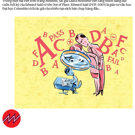
Trong một bài viết trên trang Medium, tác giả Laura Mohsene viết rằng mình đang đọc
cuốn hồi ký của Edward Said có tên Out of Place. Edward Said (1935-2003) là giáo sư văn học
Đại học Columbia và là tác giả của nhiều tựa sách bán chạy hàng đầu…