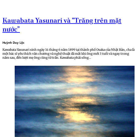
Kawabata Yasunari và “Trăng trên mặt
nước”
Huỳnh Duy Lộc
Kawabata Yasunari sinh ngày 14 tháng 6 năm 1899 tại thành phố Osaka của Nhật Bản, cha là
một bác sĩ yêu thích văn chương và nghệ thuật đã mất khi ông mới 3 tuổi và ngay trong
năm sau, đến lượt mẹ ông cũng từ trần. Kawabata phải sống…