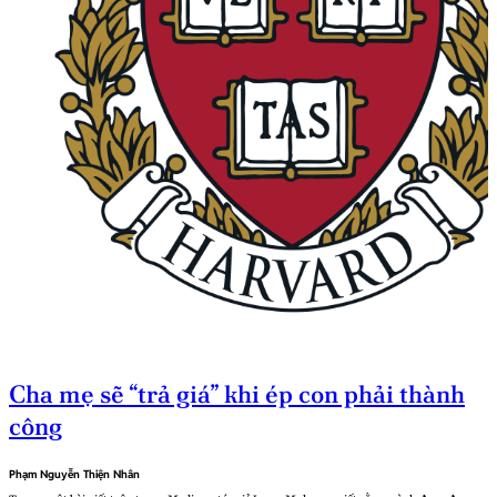
Cha mẹ sẽ “trả giá” khi ép con phải thành
công
Phạm Nguyễn Thiện Nhân