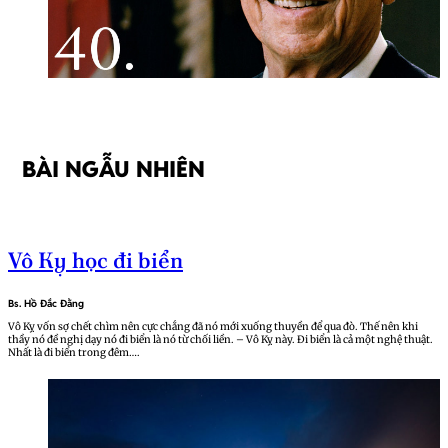
BÀI NGẪU NHIÊN
Vô Kỵ học đi biển
Bs. Hồ Đắc Đằng
Vô Kỵ vốn sợ chết chìm nên cực chẳng đã nó mới xuống thuyền để qua đò. Thế nên khi
thầy nó đề nghị dạy nó đi biển là nó từ chối liền. – Vô Kỵ này. Đi biển là cả một nghệ thuật.
Nhất là đi biển trong đêm….