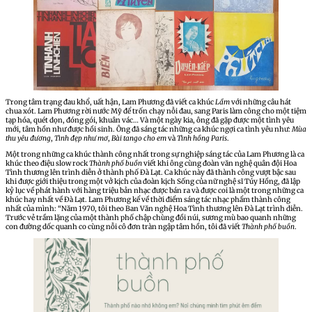
Trong tâm trạng đau khổ, uất hận, Lam Phương đã viết ca khúc
Lầm
với những câu hát
chua xót. Lam Phương rời nước Mỹ để trốn chạy nỗi đau, sang Paris làm công cho một tiệm
tạp hóa, quét dọn, đóng gói, khuân vác… Và một ngày kia, ông đã gặp được một tình yêu
mới, tâm hồn như được hồi sinh. Ông đã sáng tác những ca khúc ngợi ca tình yêu như:
Mùa
thu yêu đương
,
Tình đẹp như mơ
,
Bài tango cho em
và
Tình hồng Paris
.
Một trong những ca khúc thành công nhất trong sự nghiệp sáng tác của Lam Phương là ca
khúc theo điệu slow rock
Thành phố buồn
viết khi ông cùng đoàn văn nghệ quân đội Hoa
Tình thương lên trình diễn ở thành phố Đà Lạt. Ca khúc này đã thành công vượt bậc sau
khi được giới thiệu trong một vở kịch của đoàn kịch Sống của nữ nghệ sĩ Túy Hồng, đã lập
kỷ lục về phát hành với hàng triệu bản nhạc được bán ra và được coi là một trong những ca
khúc hay nhất về Đà Lạt. Lam Phương kể về thời điểm sáng tác nhạc phẩm thành công
nhất của mình: “Năm 1970, tôi theo Ban Văn nghệ Hoa Tình thương lên Đà Lạt trình diễn.
Trước vẻ trầm lặng của một thành phố chập chùng đồi núi, sương mù bao quanh những
con đường dốc quanh co cùng nỗi cô đơn tràn ngập tâm hồn, tôi đã viết
Thành phố buồn
.