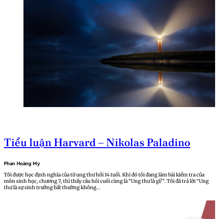
Tiểu luận Harvard – Nikolas Paladino
Phan Hoàng My
Tôi được học định nghĩa của từ ung thư hồi 14 tuổi. Khi đó tôi đang làm bài kiểm tra của
môn sinh học, chương 7, thì thấy câu hỏi cuối cùng là “Ung thư là gì?”. Tôi đã trả lời “Ung
thư là sự sinh trưởng bất thường không…