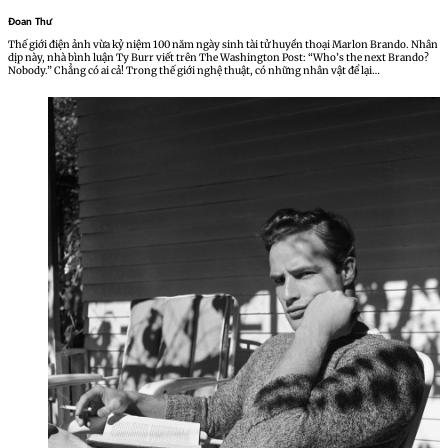
Đoan Thư
Thế giới điện ảnh vừa kỷ niệm 100 năm ngày sinh tài tử huyền thoại Marlon Brando. Nhân
dịp này, nhà bình luận Ty Burr viết trên The Washington Post: “Who’s the next Brando?
Nobody.” Chẳng có ai cả! Trong thế giới nghệ thuật, có những nhân vật để lại…