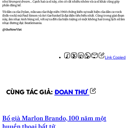
như
Strangest dream
… Cạnh hai ca sĩ này, còn có rất nhiều nhóm và ca sĩ khác cũng góp
phần đáng kể.
Từ dân ca của Dylan, nửa sau của thập niên 1960 chứng kiến sự xuất hiện của dân ca-rock
(folk-rock) mà Paul Simon và Art Garfunkel là đại diện tiêu biểu nhất. Cũng trong giai đoạn
này, âm nhạc Anh bùng nổ, với sự ra đời của hiện tượng có một không hai trong lịch sử âm
nhạc đương đại: Beatlemania.
@theNewViet
Link Copied
CÙNG TÁC GIẢ:
ĐOAN THƯ
Bố già Marlon Brando, 100 năm một
huyền thoại bất tử