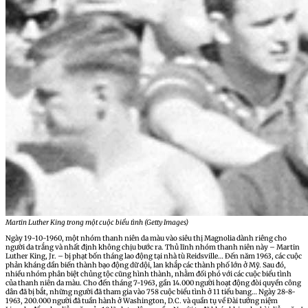
Martin Luther King trong một cuộc biểu tình (Getty Images)
Ngày 19-10-1960, một nhóm thanh niên da màu vào siêu thị Magnolia dành riêng cho
người da trắng và nhất định không chịu bước ra. Thủ lĩnh nhóm thanh niên này – Martin
Luther King, Jr. – bị phạt bốn tháng lao động tại nhà tù Reidsville… Đến năm 1963, các cuộc
phản kháng dần biến thành bạo động dữ dội, lan khắp các thành phố lớn ở Mỹ. Sau đó,
nhiều nhóm phân biệt chủng tộc cũng hình thành, nhằm đối phó với các cuộc biểu tình
của thanh niên da màu. Cho đến tháng 7-1963, gần 14.000 người hoạt động đòi quyền công
dân đã bị bắt, những người đã tham gia vào 758 cuộc biểu tình ở 11 tiểu bang… Ngày 28-8-
1963, 200.000 người đã tuần hành ở Washington, D.C. và quần tụ về Đài tưởng niệm