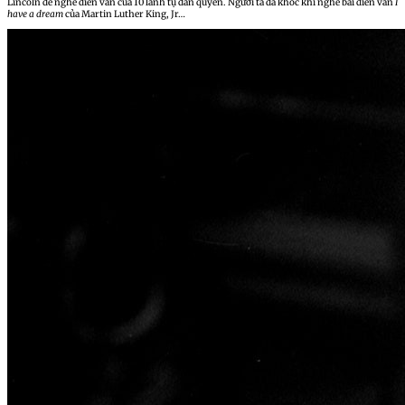
Lincoln để nghe diễn văn của 10 lãnh tụ dân quyền. Người ta đã khóc khi nghe bài diễn văn
I
have a dream
của Martin Luther King, Jr…