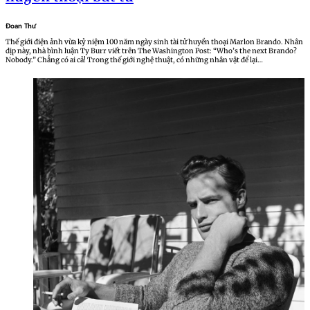
Đoan Thư
Thế giới điện ảnh vừa kỷ niệm 100 năm ngày sinh tài tử huyền thoại Marlon Brando. Nhân
dịp này, nhà bình luận Ty Burr viết trên The Washington Post: “Who’s the next Brando?
Nobody.” Chẳng có ai cả! Trong thế giới nghệ thuật, có những nhân vật để lại…