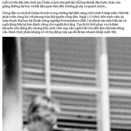
tuổi trẻ Mỹ đầu tiên thời sau Chiến tranh thế giới lần thứ hai đã bắt đầu bước chân vào
giảng đường đại học và bắt đầu quan tâm đến những gì xảy ra quanh mình…
Dòng dân ca mà Bob Dylan là một trong những đại diện sáng chói nhất ở thập niên 1960 đã
phát triển cùng lúc với phong trào đòi quyền công dân. Ngày 1-2-1960, bốn sinh viên da
màu thuộc Đại học kỹ thuật-nông nghiệp ở Greensboro (Bắc Carolina) vào một hiệu ăn và
ngồi dùng bữa tại bàn dành riêng cho người da trắng. Tuy bị từ chối phục vụ và được
khuyên nên đứng lên nhưng bốn sinh viên này vẫn ngồi ở đó cho đến khi cửa hiệu đóng
cửa. Hình thức phản kháng có vẻ thụ động này sau đó đã lan nhanh khắp nước Mỹ.