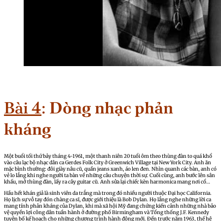
Bài 4
:
Dòng nhạc phản
kháng
Một buổi tối thứ bảy tháng 4-1961, một thanh niên 20 tuổi ôm theo thùng đàn to quá khổ
vào câu lạc bộ nhạc dân ca Gerdes Folk City ở Greenwich Village tại New York City. Anh ăn
mặc bình thường: đôi giày nâu cũ, quần jeans xanh, áo len đen. Nhìn quanh các bàn, anh có
vẻ lo lắng khi nghe người ta bàn về những câu chuyện thời sự. Cuối cùng, anh bước lên sân
khấu, mở thùng đàn, lấy ra cây guitar cũ. Anh sửa lại chiếc kèn harmonica mang nơi cổ…
Hầu hết khán giả là sinh viên da trắng mà trong đó nhiều người thuộc Đại học California.
Họ lịch sự vỗ tay đón chàng ca sĩ, được giới thiệu là Bob Dylan. Họ lắng nghe những lời ca
mang tính phản kháng của Dylan, khi mà xã hội Mỹ đang chứng kiến cảnh những nhà bảo
vệ quyền lợi công dân tuần hành ở đường phố Birmingham và Tổng thống J.F. Kennedy
tuyên bố kế hoạch cho những chương trình hành động mới. Đến trước năm 1963, thế hệ