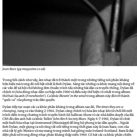
Joan Baez (gq-magazine.co.uk)
Trong bối cảnh như vậy, âm nhạc đã trở thành một trong những tiếng nói phản kháng
hữu hiệu mà trong đó nổi bật nhất là Bob Dylan. Sáng tác những ca khúc mang nội dung về
các vấn đề xã hội chứ không đơn thuần trình tấu những bài dân ca truyền thống, Dylan đã
chính trị hóa dòng nhạc dân ca thập niên 1960 và điều này thể hiện rõ nhất trong album
thứ hai của anh (
Freewheelin’
). Ca khúc
Blowin’ in the wind
trong album này đã trở thành
“quốc ca” của phong trào dân quyền.
Dylan tiếp tục soạn các ca khúc phản kháng trong album sau đó,
The times they are a-
changing
, tung ra vào tháng 2-1964. Dylan càng chính trị hóa âm nhạc khi từ chối lời mời
trình diễn trong chương trình truyền hình Ed Sullivan Show vì các nhà kiểm duyệt của đài
CBS đã cấm anh hát ca khúc
Talkin’ John Birch Society Blues
. Ngày 6-7-1963, Dylan tổ chức
một buổi hòa nhạc tại Greenwood (Missisippi) để ủng hộ phong trào dân quyền… Ngoài
Bob Dylan, một giọng ca nữ cũng rất nổi tiếng trong thời gian này là Joan Baez, con của
nhà vật lý gốc Mexico và mẹ mang trong mình hai giòng máu Ireland-Scotland. Baez là đại
diện phái nữ trong dòng nhạc phản kháng thập niên 1960. Cô hát các ca khúc phản chiến