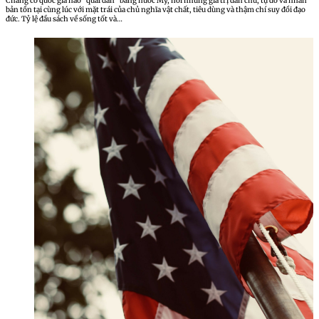
Chẳng có quốc gia nào “quái đản” bằng nước Mỹ, nơi những giá trị dân chủ, tự do và nhân
bản tồn tại cùng lúc với mặt trái của chủ nghĩa vật chất, tiêu dùng và thậm chí suy đồi đạo
đức. Tỷ lệ đầu sách về sống tốt và…