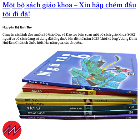
Một bộ sách giáo khoa – Xin hãy chém đầu
tôi đi đã!
Nguyễn Thị Tịnh Thy
Chuyện các lãnh đạo muốn Bộ Giáo Dục và Đào tạo biên soạn một bộ sách giáo khoa (SGK)
ngoài ba bộ sách đang sử dụng đã từng được bàn đến từ năm 2023 (thời kỳ ông Vương Đình
Huệ làm Chủ tịch Quốc hội). Hai năm qua, các chuyên…