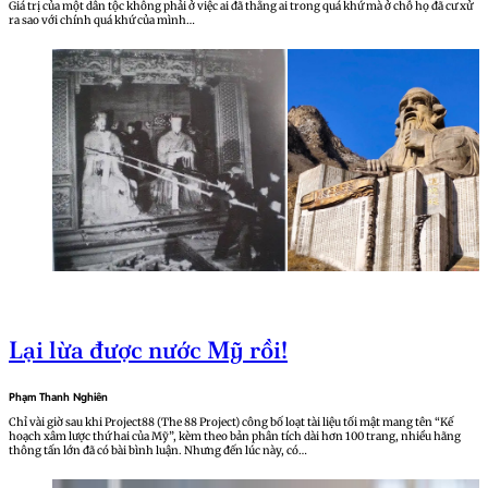
Giá trị của một dân tộc không phải ở việc ai đã thắng ai trong quá khứ mà ở chỗ họ đã cư xử
ra sao với chính quá khứ của mình…
Lại lừa được nước Mỹ rồi!
Phạm Thanh Nghiên
Chỉ vài giờ sau khi Project88 (The 88 Project) công bố loạt tài liệu tối mật mang tên “Kế
hoạch xâm lược thứ hai của Mỹ”, kèm theo bản phân tích dài hơn 100 trang, nhiều hãng
thông tấn lớn đã có bài bình luận. Nhưng đến lúc này, có…