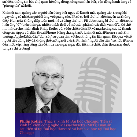
sự kiện, thông tin báo chí, quan hệ cộng đồng, công cụ nhận biết, vận động hành lang và
“phong tỏa” xã hội).
Khi một xem quảng cáo, người tiêu dùng biết ngay đó là một mẩu quảng cáo; trong khi
ngày càng có nhiều người dị ứng với quảng cáo. PR có cơ hội tốt hơn để chuyển tải thông
điệp. Hơn nữa, thông điệp luôn mới mẻ và đáng tin hơn. PR được trang bị tốt hơn để tạo ra
hiệu ứng “ồ” (biểu thị ngạc nhiên thích thú) về một sản phẩm hoặc dịch vụ mới”… Có thể
minh họa cho nhận định Philip Kotler với ví dụ chiến dịch PR và marketing cực kỳ thành
công của Apple với điện thoại iPhone. Hàng tháng trước khi một mẫu iPhone ra mắt thị
trường, Apple đã bắt đầu “đun sôi” sự quan tâm với loạt thông tin liên quan. Kết quả: vô số
người tiêu dùng Mỹ đã không thể cưỡng nổi việc trở thành “người đầu tiên” sở hữu iPhone
đến mức xếp hàng rồng rắn để mua vào ngay ngày đầu tiên mà chiếc điện thoại này được
tung ra thị trường!