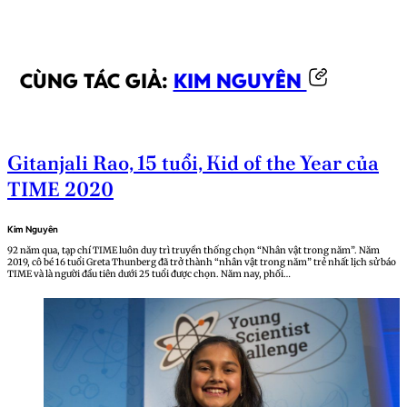
CÙNG TÁC GIẢ:
KIM NGUYÊN
Gitanjali Rao, 15 tuổi, Kid of the Year của
TIME 2020
Kim Nguyên
92 năm qua, tạp chí TIME luôn duy trì truyền thống chọn “Nhân vật trong năm”. Năm
2019, cô bé 16 tuổi Greta Thunberg đã trở thành “nhân vật trong năm” trẻ nhất lịch sử báo
TIME và là người đầu tiên dưới 25 tuổi được chọn. Năm nay, phối…