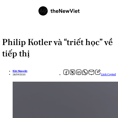
Philip Kotler và “triết học” về
tiếp thị
Kim Nguyên
Link Copied
28/09/2020