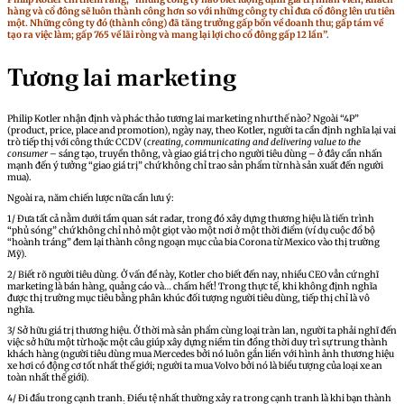
hàng và cổ đông sẽ luôn thành công hơn so với những công ty chỉ đưa cổ đông lên ưu tiên
một. Những công ty đó (thành công) đã tăng trưởng gấp bốn về doanh thu; gấp tám về
tạo ra việc làm; gấp 765 về lãi ròng và mang lại lợi cho cổ đông gấp 12 lần”.
Tương lai marketing
Philip Kotler nhận định và phác thảo tương lai marketing như thế nào? Ngoài “4P”
(product, price, place and promotion), ngày nay, theo Kotler, người ta cần định nghĩa lại vai
trò tiếp thị với công thức CCDV (
creating, communicating and delivering value
to the
consumer
– sáng tạo, truyền thông, và giao giá trị cho người tiêu dùng – ở đây cần nhấn
mạnh đến ý tưởng “giao giá trị” chứ không chỉ trao sản phẩm từ nhà sản xuất đến người
mua).
Ngoài ra, năm chiến lược nữa cần lưu ý:
1/ Đưa tất cả nằm dưới tầm quan sát radar, trong đó xây dựng thương hiệu là tiến trình
“phủ sóng” chứ không chỉ nhỏ một giọt vào một nơi ở một thời điểm (ví dụ cuộc đổ bộ
“hoành tráng” đem lại thành công ngoạn mục của bia Corona từ Mexico vào thị trường
Mỹ).
2/ Biết rõ người tiêu dùng. Ở vấn đề này, Kotler cho biết đến nay, nhiều CEO vẫn cứ nghĩ
marketing là bán hàng, quảng cáo và… chấm hết! Trong thực tế, khi không định nghĩa
được thị trường mục tiêu bằng phân khúc đối tượng người tiêu dùng, tiếp thị chỉ là vô
nghĩa.
3/ Sở hữu giá trị thương hiệu. Ở thời mà sản phẩm cùng loại tràn lan, người ta phải nghĩ đến
việc sở hữu một từ hoặc một câu giúp xây dựng niềm tin đồng thời duy trì sự trung thành
khách hàng (người tiêu dùng mua Mercedes bởi nó luôn gắn liền với hình ảnh thương hiệu
xe hơi có động cơ tốt nhất thế giới; người ta mua Volvo bởi nó là biểu tượng của loại xe an
toàn nhất thế giới).
4/ Đi đầu trong cạnh tranh. Điều tệ nhất thường xảy ra trong cạnh tranh là khi bạn thành