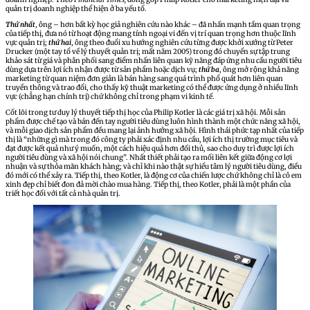
quản trị doanh nghiệp thể hiện ở ba yếu tố.
Thứ nhất
, ông – hơn bất kỳ học giả nghiên cứu nào khác – đã nhấn mạnh tầm quan trọng
của tiếp thị, đưa nó từ hoạt động mang tính ngoại vi đến vị trí quan trọng hơn thuộc lĩnh
vực quản trị;
thứ hai
, ông theo đuổi xu hướng nghiên cứu từng được khởi xướng từ Peter
Drucker (một tay tổ về lý thuyết quản trị; mất năm 2005) trong đó chuyển sự tập trung
khảo sát từ giá và phân phối sang điểm nhấn liên quan kỹ năng đáp ứng nhu cầu người tiêu
dùng dựa trên lợi ích nhận được từ sản phẩm hoặc dịch vụ;
thứ ba
, ông mở rộng khả năng
marketing từ quan niệm đơn giản là bán hàng sang quá trình phổ quát hơn liên quan
truyền thông và trao đổi, cho thấy kỹ thuật marketing có thể được ứng dụng ở nhiều lĩnh
vực (chẳng hạn chính trị) chứ không chỉ trong phạm vi kinh tế.
Cốt lõi trong tư duy lý thuyết tiếp thị học của Philip Kotler là các giá trị xã hội. Mỗi sản
phẩm được chế tạo và bán đến tay người tiêu dùng luôn hình thành một chức năng xã hội,
và mỗi giao dịch sản phẩm đều mang lại ảnh hưởng xã hội. Hình thái phức tạp nhất của tiếp
thị là “những gì mà trong đó công ty phải xác định nhu cầu, lợi ích thị trường mục tiêu và
đạt được kết quả như ý muốn, một cách hiệu quả hơn đối thủ, sao cho duy trì được lợi ích
người tiêu dùng và xã hội nói chung”. Nhất thiết phải tạo ra mối liên kết giữa động cơ lợi
nhuận và sự thỏa mãn khách hàng; và chỉ khi nào thật sự hiểu tâm lý người tiêu dùng, điều
đó mới có thể xảy ra. Tiếp thị, theo Kotler, là động cơ của chiến lược chứ không chỉ là cô em
xinh đẹp chỉ biết đon đả mời chào mua hàng. Tiếp thị, theo Kotler, phải là một phần của
triết học đối với tất cả nhà quản trị.