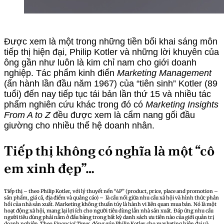
Được xem là một trong những tiền bối khai sáng môn
tiếp thị hiện đại, Philip Kotler và những lời khuyên của
ông gần như luôn là kim chỉ nam cho giới doanh
nghiệp. Tác phẩm kinh điển
Marketing Management
(ấn hành lần đầu năm 1967) của “tiên sinh” Kotler (89
tuổi) đến nay tiếp tục tái bản lần thứ 15 và nhiều tác
phẩm nghiên cứu khác trong đó có
Marketing Insights
From A to Z
đều được xem là cẩm nang gối đầu
giường cho nhiều thế hệ doanh nhân.
Tiếp thị không có nghĩa là một “cô
em xinh đẹp”…
Tiếp thị – theo Philip Kotler, với lý thuyết nền “4P” (product, price, place and promotion –
sản phẩm, giá cả, địa điểm và quảng cáo) – là cầu nối giữa nhu cầu xã hội và hình thức phản
hồi của nhà sản xuất. Marketing không thuần túy là hành vi liên quan mua bán. Nó là một
hoạt động xã hội, mang lại lợi ích cho người tiêu dùng lẫn nhà sản xuất. Đáp ứng nhu cầu
người tiêu dùng phải nằm ở đầu bảng trong bất kỳ danh sách ưu tiên nào của giới quản trị
doanh nghiệp. Theo
Financial Times,
đóng góp Philip Kotler cho marketing hiện đại và