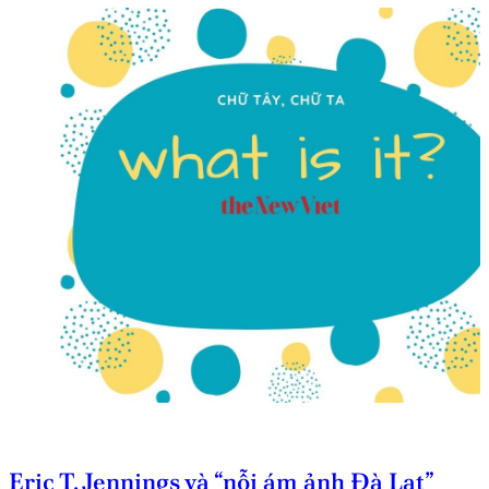
Eric T. Jennings và “nỗi ám ảnh Đà Lạt”