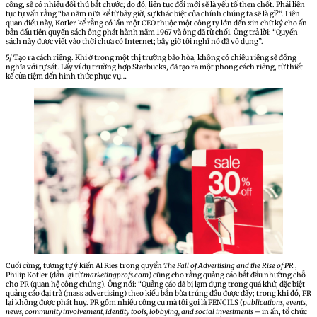
công, sẽ có nhiều đối thủ bắt chước; do đó, liên tục đổi mới sẽ là yếu tố then chốt. Phải liên
tục tự vấn rằng “ba năm nữa kể từ bây giờ, sự khác biệt của chính chúng ta sẽ là gì?”. Liên
quan điều này, Kotler kể rằng có lần một CEO thuộc một công ty lớn đến xin chữ ký cho ấn
bản đầu tiên quyển sách ông phát hành năm 1967 và ông đã từ chối. Ông trả lời: “Quyển
sách này được viết vào thời chưa có Internet; bây giờ tôi nghĩ nó đã vô dụng”.
5/ Tạo ra cách riêng. Khi ở trong một thị trường bão hòa, không có chiêu riêng sẽ đồng
nghĩa với tự sát. Lấy ví dụ trường hợp Starbucks, đã tạo ra một phong cách riêng, từ thiết
kế cửa tiệm đến hình thức phục vụ…
Cuối cùng, tương tự ý kiến Al Ries trong quyển
The Fall of Advertising and the Rise of PR
,
Philip Kotler (dẫn lại từ
marketingprofs.com
) cũng cho rằng quảng cáo bắt đầu nhường chỗ
cho PR (quan hệ công chúng). Ông nói: “Quảng cáo đã bị lạm dụng trong quá khứ, đặc biệt
quảng cáo đại trà (mass advertising) theo kiểu bắn bừa trúng đâu được đấy; trong khi đó, PR
lại không được phát huy. PR gồm nhiều công cụ mà tôi gọi là PENCILS (
publications, events,
news, community involvement, identity tools, lobbying, and social investments
– in ấn, tổ chức