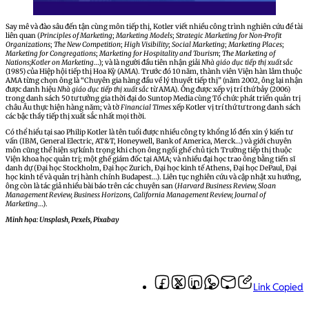
Say mê và đào sâu đến tận cùng môn tiếp thị, Kotler viết nhiều công trình nghiên cứu đề tài
liên quan (
Principles of Marketing
;
Marketing Models
;
Strategic Marketing for Non-Profit
Organizations
;
The New Competition
;
High Visibility
;
Social Marketing
;
Marketing Places
;
Marketing for Congregations
;
Marketing for Hospitality and Tourism
;
The Marketing of
Nations;Kotler on Marketing
…); và là người đầu tiên nhận giải
Nhà giáo dục tiếp thị xuất sắc
(1985) của Hiệp hội tiếp thị Hoa Kỳ (AMA). Trước đó 10 năm, thành viên Viện hàn lâm thuộc
AMA từng chọn ông là “Chuyên gia hàng đầu về lý thuyết tiếp thị” (năm 2002, ông lại nhận
được danh hiệu
Nhà giáo dục tiếp thị xuất sắc
từ AMA). Ông được xếp vị trí thứ bảy (2006)
trong danh sách 50 tư tưởng gia thời đại do Suntop Media cùng Tổ chức phát triển quản trị
châu Âu thực hiện hàng năm; và tờ
Financial Times
xếp Kotler vị trí thứ tư trong danh sách
các bậc thầy tiếp thị xuất sắc nhất mọi thời.
Có thể hiểu tại sao Philip Kotler là tên tuổi được nhiều công ty khổng lồ đến xin ý kiến tư
vấn (IBM, General Electric, AT&T, Honeywell, Bank of America, Merck…) và giới chuyên
môn cũng thể hiện sự kính trọng khi chọn ông ngồi ghế chủ tịch Trường tiếp thị thuộc
Viện khoa học quản trị; một ghế giám đốc tại AMA; và nhiều đại học trao ông bằng tiến sĩ
danh dự (Đại học Stockholm, Đại học Zurich, Đại học kinh tế Athens, Đại học DePaul, Đại
học kinh tế và quản trị hành chính Budapest…). Liên tục nghiên cứu và cập nhật xu hướng,
ông còn là tác giả nhiều bài báo trên các chuyên san (
Harvard Business Review, Sloan
Management Review, Business Horizons, California Management Review, Journal of
Marketing
…).
Minh họa: Unsplash, Pexels, Pixabay
Link Copied