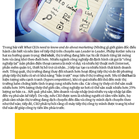
Trong bài viết
What CEOs need to know and do about marketing
(Những gì giới giám đốc điều
hành cần biết và nên làm về tiếp thị) trên chuyên san
Leader to Leader
, Philip Kotler nêu ra
hai xu hướng quan trọng:
thứ nhất
, thị trường đang liên tục bị cắt thành từng lát mỏng
hơn và càng khó theo đuổi hơn. Nhiều ngành công nghiệp đã định hình cái gọi là “công
nghiệp lai” (sản phẩm điện thoại camera là một ví dụ); và nhiều kỹ thuật mới (Internet,
phần mềm quản trị, thiết bị hỗ trợ cá nhân…) tiếp tục tạo ra nhiều hình thái kinh doanh
mới. Tổng quát, thị trường đang thay đổi nhanh hơn hoạt động tiếp thị và do đó phương
pháp tiếp thị kiểu cũ sẽ có khả năng “bắn trượt” mục tiêu ở thị trường mới. Yếu tố
thứ hai
là
hiện tượng siêu cạnh tranh (
hypercompetition
), khi có quá nhiều đối thủ đến mức thị
trường luôn chứng kiến tình trạng cung nhiều hơn cầu. Các công ty thép có thể sản xuất
nhiều hơn 30% lượng thép thế giới cần; công nghiệp xe hơi có thể sản xuất nhiều hơn 25%
lượng xe bán ra… Kết quả: phá sản, liên doanh và sáp nhập (mà nhiều vụ sáp nhập lại dẫn
đến vụ phá sản kế tiếp!). Do vậy, nếu CEO được xem là những người có tầm viễn kiến, họ
phải cảm nhận thị trường đang dịch chuyển đến đâu và công ty mình dịch chuyển theo
như thế nào; tiếp đó, CEO phải tự hỏi rằng cỗ máy tiếp thị công ty mình được trang bị như
thế nào để giúp công ty tiến lên phía trước.