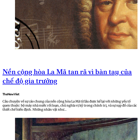
Nền cộng hòa La Mã tan rã vì bàn tay của
chế độ gia trưởng
TheNewViet
Câu chuyện về sự cáo chung của nền cộng hòa La Mã từ lâu được kể lại với những yếu tố
quen thuộc: bộ máy nhà nước rối loạn, chủ nghĩa vị kỷ trong chính trị, và sự sụp đổ của các
thiết chế hiến định. Những nhân vật như…