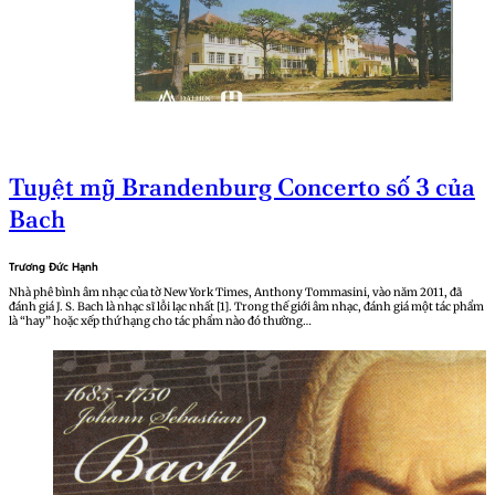
Tuyệt mỹ Brandenburg Concerto số 3 của
Bach
Trương Đức Hạnh
Nhà phê bình âm nhạc của tờ New York Times, Anthony Tommasini, vào năm 2011, đã
đánh giá J. S. Bach là nhạc sĩ lỗi lạc nhất [1]. Trong thế giới âm nhạc, đánh giá một tác phẩm
là “hay” hoặc xếp thứ hạng cho tác phẩm nào đó thường…