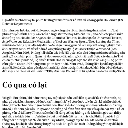
Đạo diễn Michael Bay tại phim trường Transformers ở Căn cứ không quân Holloman (US
Defense Department)
Lầu năm góc hợp tác với Hollywood ngày càng sâu rộng, từ những dự án nhỏ như loạt
phim truyền hình
Army Wives
của hãng Lifetime hay
NCIS
của CBS, cho đến các phim màn
ảnh rộng như
Battle: Los Angeles
của Columbia Pictures,
Battleship
của Universal Pictures,
Act of Valor
của Relativity Media,
Man of Steel
của Warner Bros… Theo
Los Angeles Times
,
mỗi binh chủng quân đội Mỹ đều có đại diện trung gian để làm việc với công nghiệp điện
ảnh-truyền hình, và tất cả nằm ở văn phòng tại đại lộ Wilshire thuộc Westwood (Los
Angeles). Năm 2008, Phòng hải chiến đặc biệt Hải quân còn chủ động mời một số hãng sản
xuất gửi kịch bản phim. Quan hệ Hollywood-Lầu năm góc thật ra đã được xây dựng từ Thế
chiến thứ hai (trước đó, Bộ chiến tranh Hoa Kỳ cũng đã hợp tác sản xuất
Wings –
bộ phim
câm giành Oscar 1927 hạng mục phim hay nhất). Năm 1948, Phòng liên lạc đối ngoại điện
ảnh (FLO) của Lầu năm góc được thành lập, chịu trách nhiệm duyệt kịch bản để có thể xét
đến việc cho thuê vũ khí. Suốt từ 1989 đến nay, FLO nằm dưới sự điều hành của Philip Strub.
Có qua có lại
Với giới làm phim, khi nắm trong tay một dự án sản xuất liên quan đề tài chiến tranh, họ
phải gõ cửa Lầu năm góc để được xài “hàng thật” và còn được tư vấn cặn kẽ nhiều chi tiết
khác, từ cách chào đến thậm chí lối thoại theo kiểu tác phong sinh hoạt nhà binh. Trong
khi đó, Lầu năm góc cần Hollywood để quảng bá hình ảnh tích cực của quân đội Mỹ. Trả lời
phỏng vấn tờ
Military Times
trước câu hỏi rằng có hay không việc Lầu năm góc can thiệp
quá sâu vào kịch bản như nhiều cây bút phê bình điện ảnh chỉ trích, Philip Strub trả lời
rằng nói như vậy thật “buồn cười”. Tuy nhiên, trong thực tế, FLO đã nhiều lần từ chối
thẳng tay khi kịch bản không hợp ý họ hoặc khi giới sản xuất không đồng ý thay đổi kịch
bản theo đề nghị từ quân đội.