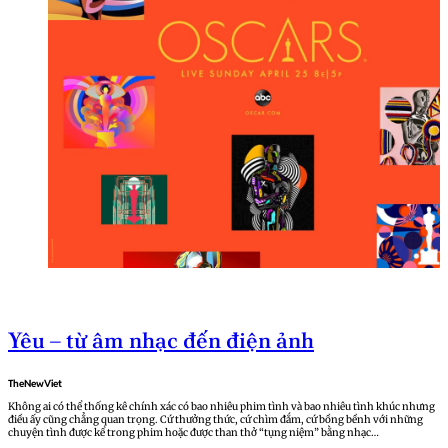
Yêu – từ âm nhạc đến điện ảnh
TheNewViet
Không ai có thể thống kê chính xác có bao nhiêu phim tình và bao nhiêu tình khúc nhưng
điều ấy cũng chẳng quan trọng. Cứ thưởng thức, cứ chìm đắm, cứ bồng bềnh với những
chuyện tình được kể trong phim hoặc được than thở “tụng niệm” bằng nhạc…