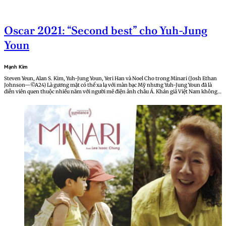
Oscar 2021: “Second best” cho Yuh-Jung
Youn
Mạnh Kim
Steven Yeun, Alan S. Kim, Yuh-Jung Youn, Yeri Han và Noel Cho trong Minari (Josh Ethan
Johnson—©A24) Là gương mặt có thể xa lạ với màn bạc Mỹ nhưng Yuh-Jung Youn đã là
diễn viên quen thuộc nhiều năm với người mê điện ảnh châu Á. Khán giả Việt Nam không…