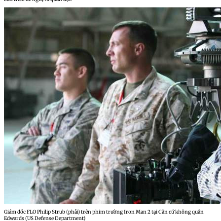
Giám đốc FLO Philip Strub (phải) trên phim trường Iron Man 2 tại Căn cứ không quân
Edwards (US Defense Department)