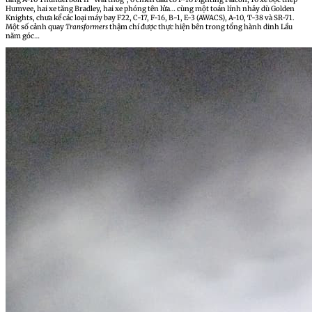
Humvee, hai xe tăng Bradley, hai xe phóng tên lửa… cùng một toán lính nhảy dù Golden
Knights, chưa kể các loại máy bay F22, C-17, F-16, B-1, E-3 (AWACS), A-10, T-38 và SR-71.
Một số cảnh quay
Transformers
thậm chí được thực hiện bên trong tổng hành dinh Lầu
năm góc…