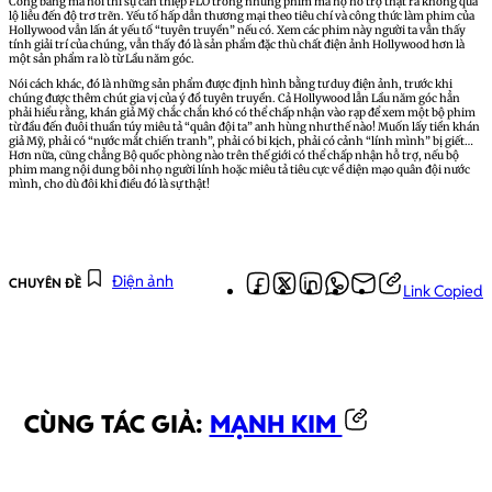
Công bằng mà nói thì sự can thiệp FLO trong những phim mà họ hỗ trợ thật ra không quá
lộ liễu đến độ trơ trẽn. Yếu tố hấp dẫn thương mại theo tiêu chí và công thức làm phim của
Hollywood vẫn lấn át yếu tố “tuyên truyền” nếu có. Xem các phim này người ta vẫn thấy
tính giải trí của chúng, vẫn thấy đó là sản phẩm đặc thù chất điện ảnh Hollywood hơn là
một sản phẩm ra lò từ Lầu năm góc.
Nói cách khác, đó là những sản phẩm được định hình bằng tư duy điện ảnh, trước khi
chúng được thêm chút gia vị của ý đồ tuyên truyền. Cả Hollywood lẫn Lầu năm góc hẳn
phải hiểu rằng, khán giả Mỹ chắc chắn khó có thể chấp nhận vào rạp để xem một bộ phim
từ đầu đến đuôi thuần túy miêu tả “quân đội ta” anh hùng như thế nào! Muốn lấy tiền khán
giả Mỹ, phải có “nước mắt chiến tranh”, phải có bi kịch, phải có cảnh “lính mình” bị giết…
Hơn nữa, cũng chẳng Bộ quốc phòng nào trên thế giới có thể chấp nhận hỗ trợ, nếu bộ
phim mang nội dung bôi nhọ người lính hoặc miêu tả tiêu cực về diện mạo quân đội nước
mình, cho dù đôi khi điều đó là sự thật!
Điện ảnh
CHUYÊN ĐỀ
Link Copied
CÙNG TÁC GIẢ:
MẠNH KIM