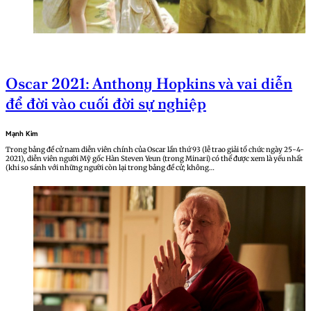
Oscar 2021: Anthony Hopkins và vai diễn
để đời vào cuối đời sự nghiệp
Mạnh Kim
Trong bảng đề cử nam diễn viên chính của Oscar lần thứ 93 (lễ trao giải tổ chức ngày 25-4-
2021), diễn viên người Mỹ gốc Hàn Steven Yeun (trong Minari) có thể được xem là yếu nhất
(khi so sánh với những người còn lại trong bảng đề cử; không…