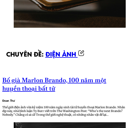
CHUYÊN ĐỀ:
ĐIỆN ẢNH
Bố già Marlon Brando, 100 năm một
huyền thoại bất tử
Đoan Thư
Thế giới điện ảnh vừa kỷ niệm 100 năm ngày sinh tài tử huyền thoại Marlon Brando. Nhân
dịp này, nhà bình luận Ty Burr viết trên The Washington Post: “Who’s the next Brando?
Nobody.” Chẳng có ai cả! Trong thế giới nghệ thuật, có những nhân vật để lại…