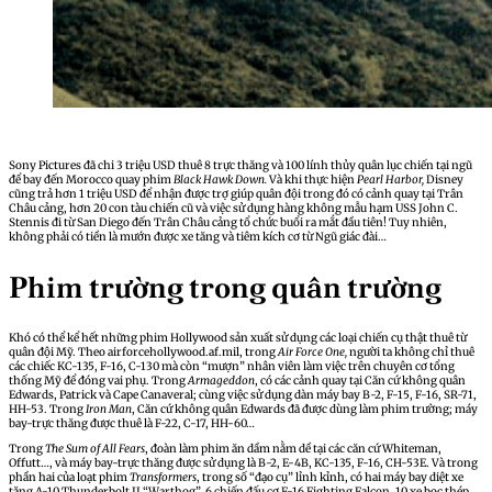
Sony Pictures đã chi 3 triệu USD thuê 8 trực thăng và 100 lính thủy quân lục chiến tại ngũ
để bay đến Morocco quay phim
Black Hawk Down.
Và khi thực hiện
Pearl Harbor,
Disney
cũng trả hơn 1 triệu USD để nhận được trợ giúp quân đội trong đó có cảnh quay tại Trân
Châu cảng, hơn 20 con tàu chiến cũ và việc sử dụng hàng không mẫu hạm USS John C.
Stennis đi từ San Diego đến Trân Châu cảng tổ chức buổi ra mắt đầu tiên! Tuy nhiên,
không phải có tiền là mướn được xe tăng và tiêm kích cơ từ Ngũ giác đài…
Phim trường trong quân trường
Khó có thể kể hết những phim Hollywood sản xuất sử dụng các loại chiến cụ thật thuê từ
quân đội Mỹ. Theo airforcehollywood.af.mil, trong
Air Force One,
người ta không chỉ thuê
các chiếc KC-135, F-16, C-130 mà còn “mượn” nhân viên làm việc trên chuyên cơ tổng
thống Mỹ để đóng vai phụ. Trong
Armageddon
, có các cảnh quay tại Căn cứ không quân
Edwards, Patrick và Cape Canaveral; cùng việc sử dụng dàn máy bay B-2, F-15, F-16, SR-71,
HH-53. Trong
Iron Man
, Căn cứ không quân Edwards đã được dùng làm phim trường; máy
bay-trực thăng được thuê là F-22, C-17, HH-60…
Trong
The Sum of All Fears
, đoàn làm phim ăn dầm nằm dề tại các căn cứ Whiteman,
Offutt…, và máy bay-trực thăng được sử dụng là B-2, E-4B, KC-135, F-16, CH-53E. Và trong
phần hai của loạt phim
Transformers
, trong số “đạo cụ” lỉnh kỉnh, có hai máy bay diệt xe
tăng A-10 Thunderbolt II “Warthog”, 6 chiến đấu cơ F-16 Fighting Falcon, 10 xe bọc thép