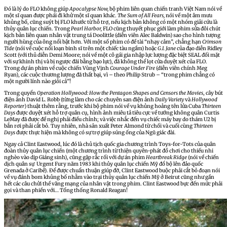
Đó là lý do FLO không giúp
Apocalypse Now,
bộ phim liên quan chiến tranh Việt Nam nói về
một sĩ quan được phái đi khử một sĩ quan khác.
The Sum of All Fears,
nói về một âm mưu
khủng bố, cũng suýt bị FLO khước từ hỗ trợ, nếu kịch bản không có một nhóm giải cứu là
thủy quân lục chiến. Trong
Pearl Harbor,
FLO cũng thuyết phục giới làm phim sửa đôi chút
kịch bản liên quan nhân vật trung tá Doolittle (diễn viên Alec Baldwin) sao cho hình tượng
người hùng của ông nổi bật hơn. Với một số phim có đề tài “nhạy cảm”, chẳng hạn
Crimson
Tide
(nói về cuộc nổi loạn binh sĩ trên một chiếc tàu ngầm) hoặc
G.I. Jane
của đạo diễn Ridley
Scott (với thủ diễn Demi Moore; nói về một cô gái gia nhập lực lượng đặc biệt SEAL đối mặt
với sự khinh thị và bị ngược đãi bằng bạo lực), đã không thể lọt cửa duyệt xét của FLO.
Trong dự án phim về cuộc chiến Vùng Vịnh
Courage Under Fire
(diễn viên chính Meg
Ryan), các cuộc thương lượng đã thất bại, vì – theo Philip Strub – “trong phim chẳng có
một người lính nào giỏi cả”!
Trong quyển
Operation Hollywood: How the Pentagon Shapes and Censors the Movies
, cây bút
điện ảnh David L. Robb (từng làm cho các chuyên san điện ảnh
Daily Variety
và
Hollywood
Reporter
) thuật thêm rằng, trước khi bộ phim nói về vụ khủng hoảng tên lửa Cuba
Thirteen
Days
được duyệt xét hỗ trợ quân cụ, hình ảnh miêu tả tiêu cực về tướng không quân Curtis
LeMay đã được đề nghị phải điều chỉnh; và việc nhắc đến vụ chiếc máy bay do thám U2 bị
bắn rơi phải cắt bỏ. Tuy nhiên, nhà sản xuất Peter Almond từ chối và cuối cùng
Thirteen
Days
được thực hiện mà không có sự trợ giúp súng ống của Ngũ giác đài.
Ngay cả Clint Eastwood, lúc đó là chủ tịch quốc gia chương trình Toys-for-Tots của quân
đoàn thủy quân lục chiến (một chương trình từ thiện quyên-phát đồ chơi cho thiếu nhi
nghèo vào dịp Giáng sinh), cũng gặp rắc rối với dự án phim
Heartbreak Ridge
(nói về chiến
dịch quân sự Urgent Fury năm 1983 khi thủy quân lục chiến Mỹ đổ bộ lên đảo quốc
Grenada ở Caribê). Để được chuẩn thuận giúp đỡ, Clint Eastwood buộc phải cắt bỏ đoạn nói
về vụ đánh bom khủng bố nhằm vào trại thủy quân lục chiến Mỹ ở Beirut cũng như gần
hết các câu chửi thề văng mạng của nhân vật trong phim. Clint Eastwood bực đến mức phải
gọi và than phiền với… Tổng thống Ronald Reagan!