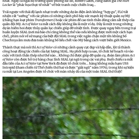
nhất. Ngay cả ngài Bộ trưởng quốc phòng lúc đó, Robert Gates, cũng đánh giá
The Hurt
Locker
là “phác họa thực tế nhất” về bức tranh cuộc chiến Iraq…
Trái ngược với thái độ lạnh nhạt trước những dự án điện ảnh không “hợp gu”, FLO tất
nhiên rất “sướng” với các phim có những cảnh phô bày sức mạnh kỹ thuật quân sự Mỹ
(chẳng hạn loạt phim
Transformers
) hoặc các phim đề cao tinh thần dũng cảm sắt thép của
quân đội Mỹ.
Act of Valor
ra mắt cách đây không lâu là một ví dụ. Đây là một trong những
dự án hiếm hoi được thủy quân lục chiến giúp đỡ nhiệt tình. Được quay ngay bên trong trại
huấn luyện SEAL (nơi mà báo chí cũng không thể vào nếu không được mời một cách hạn
chế), phim nói về sứ mạng của biệt đội SEAL trong việc ngăn chặn một tên khủng bố
Chechnya âm mưu đưa toán khủng bố liều chết vào Mỹ bằng cách vượt biên giới Mexico.
Thành thực mà nói thì
Act of Valor
có những cảnh quay cực đẹp và hấp dẫn, lột tả thành
công hoạt động tác chiến của lực lượng SEAL. Họ phối hợp ra sao, tổ chức kế hoạch và vào
cuộc với tinh thần thép như thế nào… Không chỉ được giúp đỡ quân cụ, đoàn làm phim
Act
of Valor
còn được hỗ trợ hàng chục lính SEAL tại ngũ trong các vai phụ. Buổi chiếu ra mắt
đầu tiên của
Act of Valor
tại New York đã được tổ chức trên… hàng không mẫu hạm USS
Intrepid (tham chiến từ Thế chiến thứ hai và được “giải ngũ” năm 1974); trong khi sự kiện
ra mắt tại Los Angeles được tổ chức với màn nhảy dù của một toán SEAL thứ thiệt!