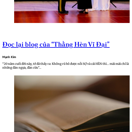
Đọc lại blog của “Thằng Hèn Vĩ Đại”
Mạnh Kim
“20 năm cuối đời này, tớ đã thấy ra: Không rũ bỏ được nỗi SỢ và cái HÈN thì… mãi mãi chỉ là
những đàn ngựa, đàn cừu”…