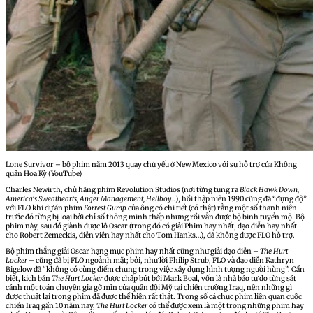
Lone Survivor – bộ phim năm 2013 quay chủ yếu ở New Mexico với sự hỗ trợ của Không
quân Hoa Kỳ (YouTube)
Charles Newirth, chủ hãng phim Revolution Studios (nơi từng tung ra
Black Hawk Down,
America’s Sweathearts, Anger Management, Hellboy…
), hồi thập niên 1990 cũng đã “đụng độ”
với FLO khi dự án phim
Forrest Gump
của ông có chi tiết (có thật) rằng một số thanh niên
trước đó từng bị loại bởi chỉ số thông minh thấp nhưng rồi vẫn được bộ binh tuyển mộ. Bộ
phim này, sau đó giành được lô Oscar (trong đó có giải Phim hay nhất, đạo diễn hay nhất
cho Robert Zemeckis, diễn viên hay nhất cho Tom Hanks…), đã không được FLO hỗ trợ.
Bộ phim thắng giải Oscar hạng mục phim hay nhất cũng như giải đạo diễn –
The Hurt
Locker –
cũng đã bị FLO ngoảnh mặt; bởi, như lời Philip Strub, FLO và đạo diễn Kathryn
Bigelow đã “không có cùng điểm chung trong việc xây dựng hình tượng người hùng”. Cần
biết, kịch bản
The Hurt Locker
được chấp bút bởi Mark Boal, vốn là nhà báo tự do từng sát
cánh một toán chuyên gia gỡ mìn của quân đội Mỹ tại chiến trường Iraq, nên những gì
được thuật lại trong phim đã được thể hiện rất thật. Trong số cả chục phim liên quan cuộc
chiến Iraq gần 10 năm nay,
The Hurt Locker
có thể được xem là một trong những phim hay