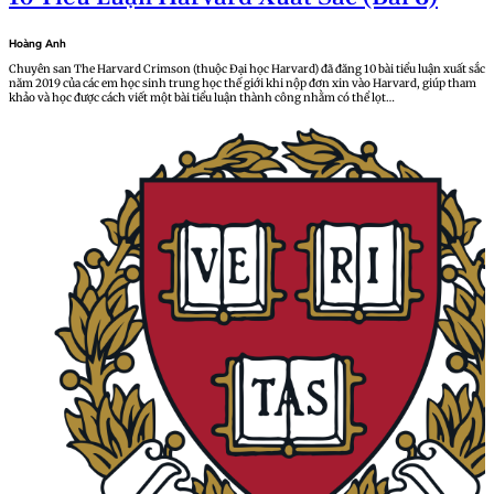
Hoàng Anh
Chuyên san The Harvard Crimson (thuộc Đại học Harvard) đã đăng 10 bài tiểu luận xuất sắc
năm 2019 của các em học sinh trung học thế giới khi nộp đơn xin vào Harvard, giúp tham
khảo và học được cách viết một bài tiểu luận thành công nhằm có thể lọt…